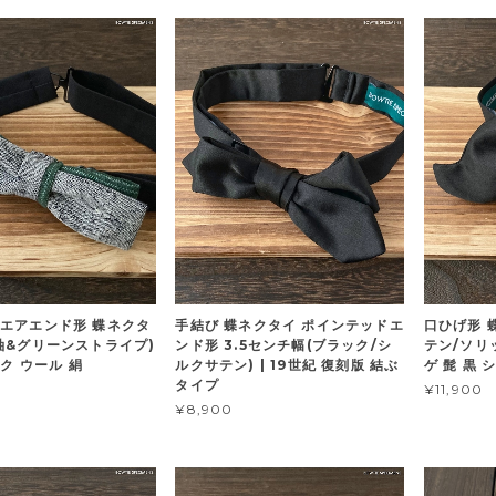
エアエンド形 蝶ネクタ
手結び 蝶ネクタイ ポインテッドエ
口ひげ形 
紬&グリーンストライプ)
ンド形 3.5センチ幅(ブラック/シ
テン/ソリッ
ルク ウール 絹
ルクサテン) | 19世紀 復刻版 結ぶ
ゲ 髭 黒 
タイプ
¥11,900
¥8,900