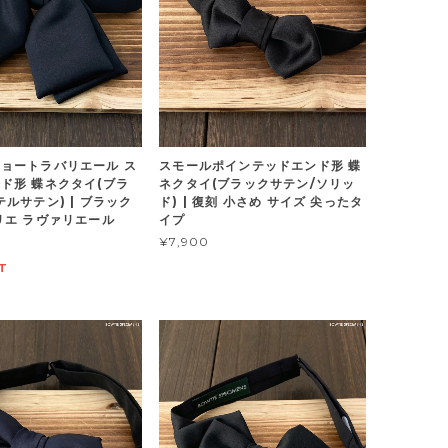
ョートラバリエール ス
スモールポインテッドエンド形 蝶
ド形 蝶ネクタイ(ブラ
ネクタイ(ブラックサテン/ソリッ
テルサテン) | ブラック
ド) | 復刻 小さめ サイズ 尖ったタ
リエ ラヴァリエール
イプ
¥7,900
T