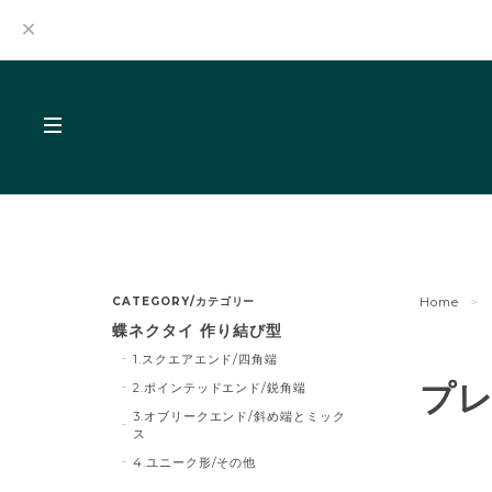
CATEGORY/カテゴリー
Home
蝶ネクタイ 作り結び型
1.スクエアエンド/四角端
プレ
2.ポインテッドエンド/鋭角端
3.オブリークエンド/斜め端とミック
ス
4.ユニーク形/その他