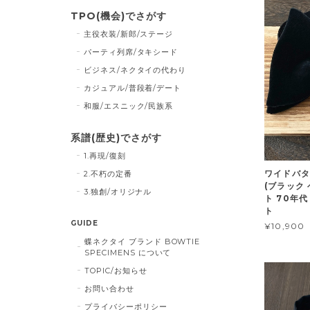
TPO(機会)でさがす
主役衣装/新郎/ステージ
パーティ列席/タキシード
ビジネス/ネクタイの代わり
カジュアル/普段着/デート
和服/エスニック/民族系
系譜(歴史)でさがす
1.再現/復刻
ワイドバタ
2.不朽の定番
(ブラック 
3.独創/オリジナル
ト 70年
ト
GUIDE
¥10,900
蝶ネクタイ ブランド BOWTIE
SPECIMENS について
TOPIC/お知らせ
お問い合わせ
プライバシーポリシー