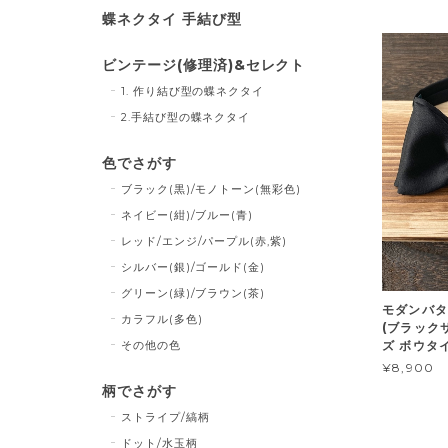
蝶ネクタイ 手結び型
ビンテージ(修理済)&セレクト
1. 作り結び型の蝶ネクタイ
2.手結び型の蝶ネクタイ
色でさがす
ブラック(黒)/モノトーン(無彩色)
ネイビー(紺)/ブルー(青)
レッド/エンジ/パープル(赤,紫)
シルバー(銀)/ゴールド(金)
グリーン(緑)/ブラウン(茶)
モダンバタ
カラフル(多色)
(ブラックサ
その他の色
ズ ボウタ
¥8,900
柄でさがす
ストライプ/縞柄
ドット/水玉柄