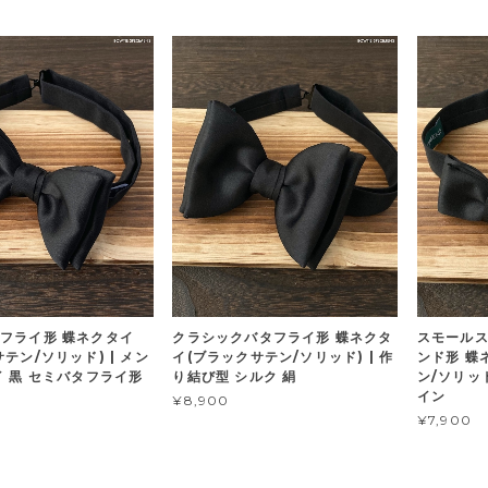
フライ形 蝶ネクタイ
クラシックバタフライ形 蝶ネクタ
スモールス
テン/ソリッド) | メン
イ(ブラックサテン/ソリッド) | 作
ンド形 蝶
イ 黒 セミバタフライ形
り結び型 シルク 絹
ン/ソリッド
イン
¥8,900
¥7,900