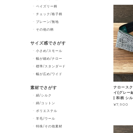
ペイズリー柄
チェック/格子柄
プレーン/無地
その他の柄
サイズ感でさがす
小さめ/スモール
幅が細め/ナロー
標準/スタンダード
幅が広め/ワイド
ナロースク
素材でさがす
イ(グレー
絹/シルク
| 和柄 シ
綿/コットン
¥7,900
ポリエステル
羊毛/ウール
特殊/その他素材