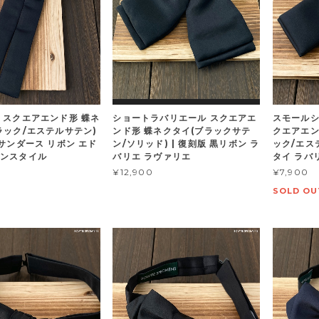
 スクエアエンド形 蝶ネ
ショートラバリエール スクエアエ
スモールシ
ラック/エステルサテン)
ンド形 蝶ネクタイ(ブラックサテ
クエアエン
ルサンダース リボン エド
ン/ソリッド) | 復刻版 黒リボン ラ
ック/エス
ンスタイル
バリエ ラヴァリエ
タイ ラバ
¥12,900
¥7,900
SOLD OU