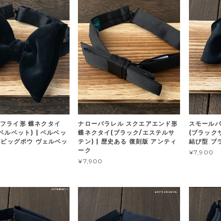
フライ形 蝶ネクタイ
ナローパラレル スクエアエンド形
スモールバ
ベルベット) | ベルベッ
蝶ネクタイ(ブラック/エステルサ
(ブラックサ
代 ビッグボウ ヴェルベッ
テン) | 歴史ある 復刻版 アンティ
結び型 ブ
ーク
¥7,900
¥7,900