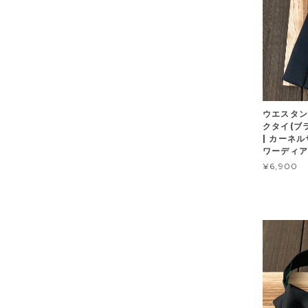
ウエスタン
クタイ(ブ
| カーネ
ワーディア
¥6,900