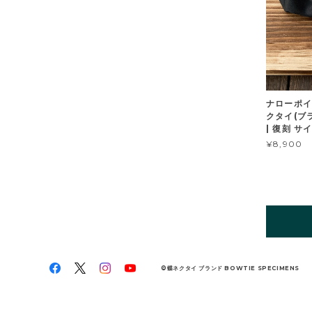
ナローポイ
クタイ(ブ
| 復刻 サ
¥8,900
©蝶ネクタイ ブランド BOWTIE SPECIMENS