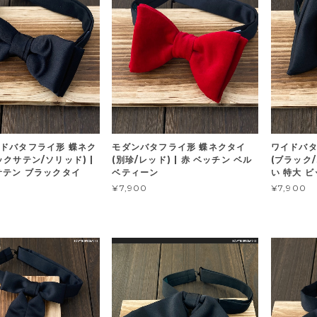
ドバタフライ形 蝶ネク
モダンバタフライ形 蝶ネクタイ
ワイドバタ
ックサテン/ソリッド) |
(別珍/レッド) | 赤 ベッチン ベル
(ブラック/
サテン ブラックタイ
ベティーン
い 特大 
¥7,900
¥7,900