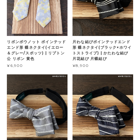
リボンボウノット ポインテッド
片わな結びポインテッドエンド
エンド形 蝶ネクタイ(イエロー
形 蝶ネクタイ(ブラック×ホワイ
＆グレー/スポッツ) | リプトン
トストライプ) | かたわな結び
公 リボン 黄色
片花結び 片蝶結び
¥6,900
¥8,900