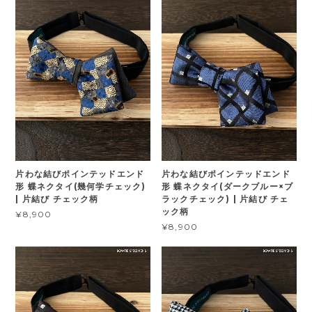
片わな結びポインテッドエンド
片わな結びポインテッドエンド
形 蝶ネクタイ(幾何学チェック)
形 蝶ネクタイ(ダークブルー×ブ
| 片結び チェック柄
ラックチェック) | 片結び チェ
ック柄
¥8,900
¥8,900