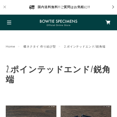
国内送料無料!!ご質問はお気軽に!!
Home
蝶ネクタイ 作り結び型
2.ポインテッドエンド/鋭角端
2.ポインテッドエンド/鋭角
端