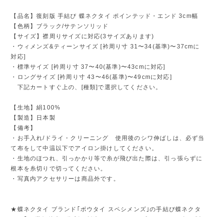
【品名】復刻版 手結び 蝶ネクタイ ポインテッド・エンド 3cm幅
【色柄】ブラック/サテンソリッド
【サイズ】襟周りサイズに対応(3サイズあります)
・ウィメンズ&ティーンサイズ [衿周り寸 31〜34(基準)〜37cmに
対応]
・標準サイズ [衿周り寸 37〜40(基準)〜43cmに対応]
・ロングサイズ [衿周り寸 43〜46(基準)〜49cmに対応]
下記カートすぐ上の、[種類]で選択してください。
【生地】絹100%
【製造】日本製
【備考】
・お手入れ/ドライ・クリーニング 使用後のシワ伸ばしは、必ず当
て布をして中温以下でアイロン掛けしてください。
・生地のほつれ、引っかかり等で糸が飛び出た際は、引っ張らずに
根本を糸切りで切ってください。
・写真内アクセサリーは商品外です。
★蝶ネクタイ ブランド｢ボウタイ スペシメンズ｣の手結び蝶ネクタ