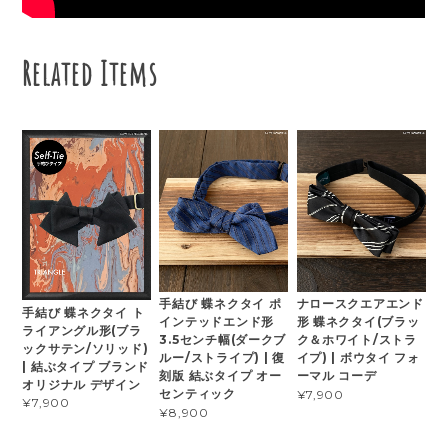
Related Items
手結び 蝶ネクタイ ポ
ナロースクエアエンド
手結び 蝶ネクタイ ト
インテッドエンド形
形 蝶ネクタイ(ブラッ
ライアングル形(ブラ
3.5センチ幅(ダークブ
ク＆ホワイト/ストラ
ックサテン/ソリッド)
ルー/ストライプ) | 復
イプ) | ボウタイ フォ
| 結ぶタイプ ブランド
刻版 結ぶタイプ オー
ーマル コーデ
オリジナル デザイン
センティック
¥7,900
¥7,900
¥8,900