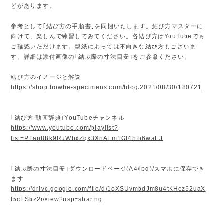
どがあります。
参考として｢結び方の手順書｣を同梱いたします。結び方マスターに
向けて、楽しんで練習してみてください。各結び方はYouTubeでも
ご確認いただけます。型紙によっては不向きな結び方もございま
す。詳細は添付画像の｢結ぶ際の寸法目安｣をご参照ください。
結び方のイメージと解説
https://shop.bowtie-specimens.com/blog/2021/08/30/180721
｢結び方 動画辞典｣YouTubeチャンネル
https://www.youtube.com/playlist?
list=PLap8Bk9RuWbdZqx3XnALm1GI4hfh6waEJ
｢結ぶ際の寸法目安｣ダウンロードページ(A4/jpg)/スマホに保存でき
ます
https://drive.google.com/file/d/1oXSUvmbdJm8u4tKHcz62uaX
I5cESbz2i/view?usp=sharing