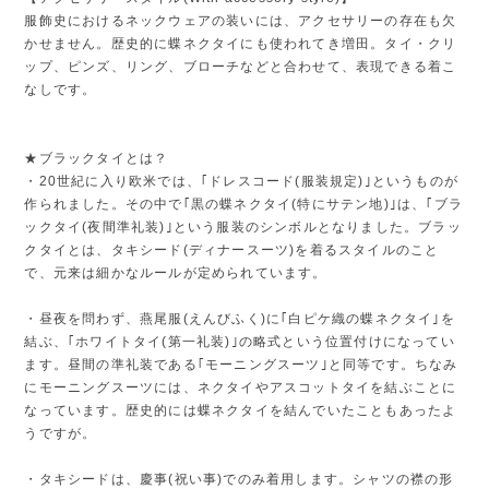
服飾史におけるネックウェアの装いには、アクセサリーの存在も欠
かせません。歴史的に蝶ネクタイにも使われてき増田。タイ・クリ
ップ、ピンズ、リング、ブローチなどと合わせて、表現できる着こ
なしです。
★ブラックタイとは？
・20世紀に入り欧米では、｢ドレスコード(服装規定)｣というものが
作られました。その中で｢黒の蝶ネクタイ(特にサテン地)｣は、｢ブラ
ックタイ(夜間準礼装)｣という服装のシンボルとなりました。ブラッ
クタイとは、タキシード(ディナースーツ)を着るスタイルのこと
で、元来は細かなルールが定められています。
・昼夜を問わず、燕尾服(えんびふく)に｢白ピケ織の蝶ネクタイ｣を
結ぶ、｢ホワイトタイ(第一礼装)｣の略式という位置付けになってい
ます。昼間の準礼装である｢モーニングスーツ｣と同等です。ちなみ
にモーニングスーツには、ネクタイやアスコットタイを結ぶことに
なっています。歴史的には蝶ネクタイを結んでいたこともあったよ
うですが。
・タキシードは、慶事(祝い事)でのみ着用します。シャツの襟の形