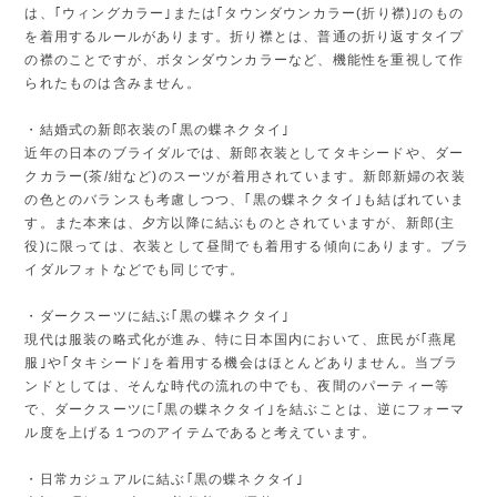
は、｢ウィングカラー｣または｢タウンダウンカラー(折り襟)｣のもの
を着用するルールがあります。折り襟とは、普通の折り返すタイプ
の襟のことですが、ボタンダウンカラーなど、機能性を重視して作
られたものは含みません。
・結婚式の新郎衣装の｢黒の蝶ネクタイ｣
近年の日本のブライダルでは、新郎衣装としてタキシードや、ダー
クカラー(茶/紺など)のスーツが着用されています。新郎新婦の衣装
の色とのバランスも考慮しつつ、｢黒の蝶ネクタイ｣も結ばれていま
す。また本来は、夕方以降に結ぶものとされていますが、新郎(主
役)に限っては、衣装として昼間でも着用する傾向にあります。ブラ
イダルフォトなどでも同じです。
・ダークスーツに結ぶ｢黒の蝶ネクタイ｣
現代は服装の略式化が進み、特に日本国内において、庶民が｢燕尾
服｣や｢タキシード｣を着用する機会はほとんどありません。当ブラ
ンドとしては、そんな時代の流れの中でも、夜間のパーティー等
で、ダークスーツに｢黒の蝶ネクタイ｣を結ぶことは、逆にフォーマ
ル度を上げる１つのアイテムであると考えています。
・日常カジュアルに結ぶ｢黒の蝶ネクタイ｣