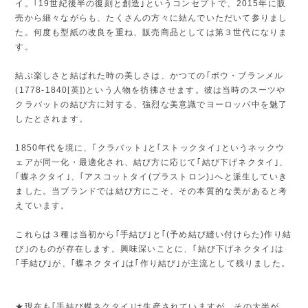
イ。｢19世紀後半の復刻と創造｣というコンセプトで、2015年に販
売から細々ながらも、たくさんの方々に結んでいただいて参りまし
た。何度も型紙の改良を重ね、販売商品としては第３世代になりま
す。
結ぶ楽しさと結ばれた時の美しさは、かつての｢ボウ・ブランメル
(1778-1840[英])という人物を彷彿させます。彼は当時のスーツや
クラバットの結び方に対する、強烈な美意識でヨーロッパ中を魅了
したとされます。
1850年代を境に、｢クラバット｣と｢ストックタイ｣というネックウ
ェアが同一化・最適化され、結び方に応じて｢結び下げネクタイ｣、
｢蝶ネクタイ｣、｢アスコットタイ(プラストロン)｣へと派生していき
ました。当ブランドでは結び方にこそ、その本質的な美があると考
えています。
これらは３種は当初から｢手結び｣と｢(予め結び縫い付けらた)作り結
び｣のものが存在します。興味深いことに、｢結び下げネクタイ｣は
｢手結び｣が、｢蝶ネクタイ｣は｢作り結び｣が主流として残りました。
★現在も｢手結び蝶ネクタイ｣は生産されていますが、その大半が