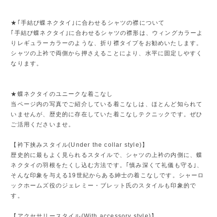
★｢手結び蝶ネクタイ｣に合わせるシャツの襟について
｢手結び蝶ネクタイ｣に合わせるシャツの襟形は、ウィングカラーよ
りレギュラーカラーのような、折り襟タイプをお勧めいたします。
シャツの上衿で両側から押さえることにより、水平に固定しやすく
なります。
★蝶ネクタイのユニークな着こなし
当ページ内の写真でご紹介している着こなしは、ほとんど知られて
いませんが、歴史的に存在していた着こなしテクニックです。ぜひ
ご活用くださいませ。
【衿下挟みスタイル(Under the collar style)】
歴史的に最もよく見られるスタイルで、シャツの上衿の内側に、蝶
ネクタイの羽根をたくし込む方法です。｢慎み深くて礼儀も守る｣、
そんな印象を与える19世紀からある紳士の着こなしです。シャーロ
ックホームズ役のジェレミー・ブレット氏のスタイルも印象的で
す。
【アクセサリースタイル(With accessory style)】