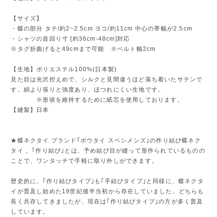
【サイズ】
・蝶の部分 タテ/約2~2.5cm ヨコ/約11cm 中心の帯幅が2.5cm
・シャツの首回り寸 [約36cm-48cm]対応
※タグ折曲げると49cmまで可能 ※ベルト幅2cm
【生地】ポリエステル100%(日本製)
見た目は光沢控えめで、シルクと見間違うほど落ち着いたサテンで
す。絹より張りと強度あり、ほつれにくい生地です。
※形状を維持するために紙芯を使用しております。
【縫製】日本
★蝶ネクタイ ブランド｢ボウタイ スペシメンズ｣の作り結び蝶ネク
タイ 。｢作り結び｣とは、予め結び目が縫って形作られているものの
ことで、ワンタッチで手軽に取り外しができます。
歴史的に、｢作り結びタイプ｣も｢手結びタイプ｣と同様に、蝶ネクタ
イが普及し始めた19世紀後半当初から存在していました。どちらも
長く共存してきましたが、現在は｢作り結びタイプ｣の方が多く普及
しています。