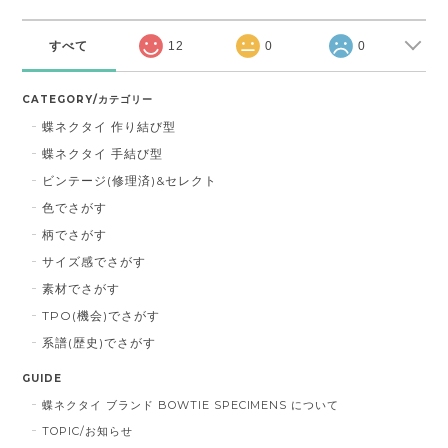
すべて
12
0
0
CATEGORY/カテゴリー
蝶ネクタイ 作り結び型
蝶ネクタイ 手結び型
ビンテージ(修理済)&セレクト
色でさがす
柄でさがす
サイズ感でさがす
素材でさがす
TPO(機会)でさがす
系譜(歴史)でさがす
GUIDE
蝶ネクタイ ブランド BOWTIE SPECIMENS について
TOPIC/お知らせ