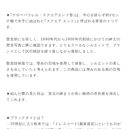
★｢ナローパラレル・スクエアエンド形｣は、中心を絞らず約2セン
チ幅で水平に結ばれた｢スクエア エンド｣と呼ばれる形状の１つで
す。
歴史的にも珍しく、1880年代から1900年代初頭にかけての紳士の
歴史写真に稀に確認できます。とてもクールなシルエットで、ブラ
ンドとして試行錯誤を繰り返しながら復刻しました。
製造技術面では、堅めの芯地を使用して保形し、シルエットの美し
さを出していたと考えられます。この商品には厚みのある紙の芯地
を使用しています。
★結んだ際の見た目は、首元の締まりが良い独特の存在感を演出し
てくれます。
★ブラックタイとは？
・20世紀に入り欧米では、｢ドレスコード(服装規定)｣というものが