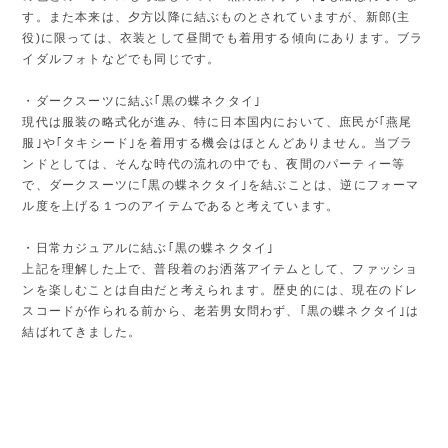
す。また本来は、夕方以降に結ぶものとされていますが、新郎(主
役)に限っては、衣装として昼間でも着用する傾向にあります。ブラ
イダルフォトなどでも同じです。
・ダークスーツに結ぶ｢黒の蝶ネクタイ｣
現代は服装の略式化が進み、特に日本国内において、庶民が｢燕尾
服｣や｢タキシード｣を着用する機会はほとんどありません。当ブラ
ンドとしては、そんな時代の流れの中でも、夜間のパーティー等
で、ダークスーツに｢黒の蝶ネクタイ｣を結ぶことは、逆にフォーマ
ル度を上げる１つのアイテムであると考えています。
・日常カジュアルに結ぶ｢黒の蝶ネクタイ｣
上記を理解した上で、普段着のお洒落アイテムとして、ファッショ
ンを楽しむことは自由だと考えられます。歴史的には、現在のドレ
スコードが作られる前から、老若男女問わず、｢黒の蝶ネクタイ｣は
結ばれてきました。