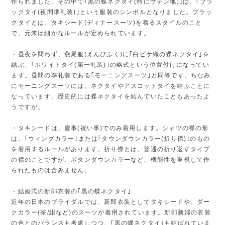
作られました。その中で｢黒の蝶ネクタイ(特にサテン地)｣は、｢ブラ
ックタイ(夜間準礼装)｣という服装のシンボルとなりました。ブラッ
クタイとは、タキシード(ディナースーツ)を着るスタイルのこと
で、元来は細かなルールが定められています。
・昼夜を問わず、燕尾服(えんびふく)に｢白ピケ織の蝶ネクタイ｣を
結ぶ、｢ホワイトタイ(第一礼装)｣の略式という位置付けになってい
ます。昼間の準礼装である｢モーニングスーツ｣と同等です。ちなみ
にモーニングスーツには、ネクタイやアスコットタイを結ぶことに
なっています。歴史的には蝶ネクタイを結んでいたこともあったよ
うですが。
・タキシードは、慶事(祝い事)でのみ着用します。シャツの襟の形
は、｢ウィングカラー｣または｢タウンダウンカラー(折り襟)｣のもの
を着用するルールがあります。折り襟とは、普通の折り返すタイプ
の襟のことですが、ボタンダウンカラーなど、機能性を重視して作
られたものは含みません。
・結婚式の新郎衣装の｢黒の蝶ネクタイ｣
近年の日本のブライダルでは、新郎衣装としてタキシードや、ダー
クカラー(茶/紺など)のスーツが着用されています。新郎新婦の衣装
の色とのバランスも考慮しつつ、｢黒の蝶ネクタイ｣も結ばれていま