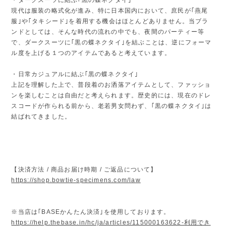
現代は服装の略式化が進み、特に日本国内において、庶民が｢燕尾
服｣や｢タキシード｣を着用する機会はほとんどありません。当ブラ
ンドとしては、そんな時代の流れの中でも、夜間のパーティー等
で、ダークスーツに｢黒の蝶ネクタイ｣を結ぶことは、逆にフォーマ
ル度を上げる１つのアイテムであると考えています。
・日常カジュアルに結ぶ｢黒の蝶ネクタイ｣
上記を理解した上で、普段着のお洒落アイテムとして、ファッショ
ンを楽しむことは自由だと考えられます。歴史的には、現在のドレ
スコードが作られる前から、老若男女問わず、｢黒の蝶ネクタイ｣は
結ばれてきました。
【決済方法 / 商品お届け時期 / ご返品について】
https://shop.bowtie-specimens.com/law
※当店は｢BASEかんたん決済｣を使用しております。
https://help.thebase.in/hc/ja/articles/115000163622-利用でき