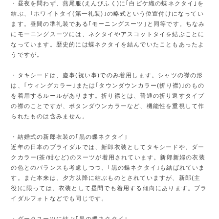
・昼夜を問わず、燕尾服(えんびふく)に｢白ピケ織の蝶ネクタイ｣を
結ぶ、｢ホワイトタイ(第一礼装)｣の略式という位置付けになってい
ます。昼間の準礼装である｢モーニングスーツ｣と同等です。ちなみ
にモーニングスーツには、ネクタイやアスコットタイを結ぶことに
なっています。歴史的には蝶ネクタイを結んでいたこともあったよ
うですが。
・タキシードは、慶事(祝い事)でのみ着用します。シャツの襟の形
は、｢ウィングカラー｣または｢タウンダウンカラー(折り襟)｣のもの
を着用するルールがあります。折り襟とは、普通の折り返すタイプ
の襟のことですが、ボタンダウンカラーなど、機能性を重視して作
られたものは含みません。
・結婚式の新郎衣装の｢黒の蝶ネクタイ｣
近年の日本のブライダルでは、新郎衣装としてタキシードや、ダー
クカラー(茶/紺など)のスーツが着用されています。新郎新婦の衣装
の色とのバランスも考慮しつつ、｢黒の蝶ネクタイ｣も結ばれていま
す。また本来は、夕方以降に結ぶものとされていますが、新郎(主
役)に限っては、衣装として昼間でも着用する傾向にあります。ブラ
イダルフォトなどでも同じです。
・ダークスーツに結ぶ｢黒の蝶ネクタイ｣