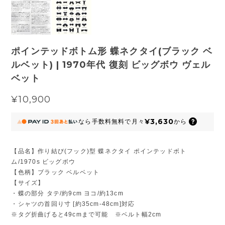
ポインテッドボトム形 蝶ネクタイ(ブラック ベ
ルベット) | 1970年代 復刻 ビッグボウ ヴェル
ベット
¥10,900
¥3,630
なら
手数料無料で
月々
から
【品名】作り結び(フック)型 蝶ネクタイ ポインテッドボト
ム/1970s ビッグボウ
【色柄】ブラック ベルベット
【サイズ】
・蝶の部分 タテ/約9cm ヨコ/約13cm
・シャツの首回り寸 [約35cm-48cm]対応
※タグ折曲げると49cmまで可能 ※ベルト幅2cm