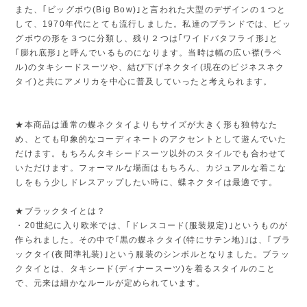
また、｢ビッグボウ(Big Bow)｣と言われた大型のデザインの１つと
して、1970年代にとても流行しました。私達のブランドでは、ビッ
グボウの形を３つに分類し、残り２つは｢ワイドバタフライ形｣と
｢膨れ底形｣と呼んでいるものになります。当時は幅の広い襟(ラペ
ル)のタキシードスーツや、結び下げネクタイ(現在のビジネスネク
タイ)と共にアメリカを中心に普及していったと考えられます。
★本商品は通常の蝶ネクタイよりもサイズが大きく形も独特なた
め、とても印象的なコーディネートのアクセントとして遊んでいた
だけます。もちろんタキシードスーツ以外のスタイルでも合わせて
いただけます。フォーマルな場面はもちろん、カジュアルな着こな
しをもう少しドレスアップしたい時に、蝶ネクタイは最適です。
★ブラックタイとは？
・20世紀に入り欧米では、｢ドレスコード(服装規定)｣というものが
作られました。その中で｢黒の蝶ネクタイ(特にサテン地)｣は、｢ブラ
ックタイ(夜間準礼装)｣という服装のシンボルとなりました。ブラッ
クタイとは、タキシード(ディナースーツ)を着るスタイルのこと
で、元来は細かなルールが定められています。