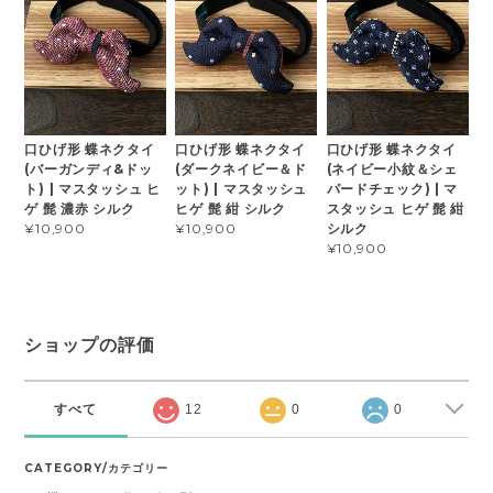
口ひげ形 蝶ネクタイ
口ひげ形 蝶ネクタイ
口ひげ形 蝶ネクタイ
(バーガンディ&ドッ
(ダークネイビー＆ド
(ネイビー小紋＆シェ
ト) | マスタッシュ ヒ
ット) | マスタッシュ
パードチェック) | マ
ゲ 髭 濃赤 シルク
ヒゲ 髭 紺 シルク
スタッシュ ヒゲ 髭 紺
シルク
¥10,900
¥10,900
¥10,900
ショップの評価
すべて
12
0
0
CATEGORY/カテゴリー