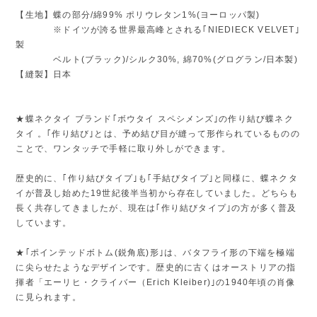
【生地】蝶の部分/綿99% ポリウレタン1%(ヨーロッパ製)
※ドイツが誇る世界最高峰とされる｢NIEDIECK VELVET｣
製
ベルト(ブラック)/シルク30%, 綿70%(グログラン/日本製)
【縫製】日本
★蝶ネクタイ ブランド｢ボウタイ スペシメンズ｣の作り結び蝶ネク
タイ 。｢作り結び｣とは、予め結び目が縫って形作られているものの
ことで、ワンタッチで手軽に取り外しができます。
歴史的に、｢作り結びタイプ｣も｢手結びタイプ｣と同様に、蝶ネクタ
イが普及し始めた19世紀後半当初から存在していました。どちらも
長く共存してきましたが、現在は｢作り結びタイプ｣の方が多く普及
しています。
★｢ポインテッドボトム(鋭角底)形｣は、バタフライ形の下端を極端
に尖らせたようなデザインです。歴史的に古くはオーストリアの指
揮者「エーリヒ・クライバー（Erich Kleiber)｣の1940年頃の肖像
に見られます。