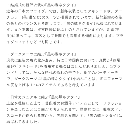
・結婚式の新郎衣装の｢黒の蝶ネクタイ｣
近年の日本のブライダルでは、新郎衣装としてタキシードや、ダー
クカラー(茶/紺など)のスーツが着用されています。新郎新婦の衣装
の色とのバランスも考慮しつつ、｢黒の蝶ネクタイ｣も結ばれていま
す。また本来は、夕方以降に結ぶものとされていますが、新郎(主
役)に限っては、衣装として昼間でも着用する傾向にあります。ブラ
イダルフォトなどでも同じです。
・ダークスーツに結ぶ｢黒の蝶ネクタイ｣
現代は服装の略式化が進み、特に日本国内において、庶民が｢燕尾
服｣や｢タキシード｣を着用する機会はほとんどありません。当ブラ
ンドとしては、そんな時代の流れの中でも、夜間のパーティー等
で、ダークスーツに｢黒の蝶ネクタイ｣を結ぶことは、逆にフォーマ
ル度を上げる１つのアイテムであると考えています。
・日常カジュアルに結ぶ｢黒の蝶ネクタイ｣
上記を理解した上で、普段着のお洒落アイテムとして、ファッショ
ンを楽しむことは自由だと考えられます。歴史的には、現在のドレ
スコードが作られる前から、老若男女問わず、｢黒の蝶ネクタイ｣は
結ばれてきました。