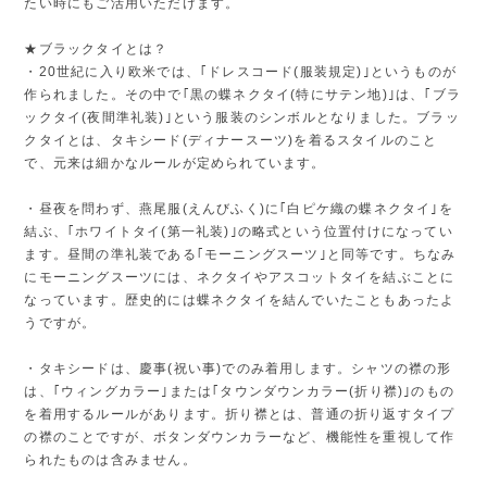
たい時にもご活用いただけます。
★ブラックタイとは？
・20世紀に入り欧米では、｢ドレスコード(服装規定)｣というものが
作られました。その中で｢黒の蝶ネクタイ(特にサテン地)｣は、｢ブラ
ックタイ(夜間準礼装)｣という服装のシンボルとなりました。ブラッ
クタイとは、タキシード(ディナースーツ)を着るスタイルのこと
で、元来は細かなルールが定められています。
・昼夜を問わず、燕尾服(えんびふく)に｢白ピケ織の蝶ネクタイ｣を
結ぶ、｢ホワイトタイ(第一礼装)｣の略式という位置付けになってい
ます。昼間の準礼装である｢モーニングスーツ｣と同等です。ちなみ
にモーニングスーツには、ネクタイやアスコットタイを結ぶことに
なっています。歴史的には蝶ネクタイを結んでいたこともあったよ
うですが。
・タキシードは、慶事(祝い事)でのみ着用します。シャツの襟の形
は、｢ウィングカラー｣または｢タウンダウンカラー(折り襟)｣のもの
を着用するルールがあります。折り襟とは、普通の折り返すタイプ
の襟のことですが、ボタンダウンカラーなど、機能性を重視して作
られたものは含みません。