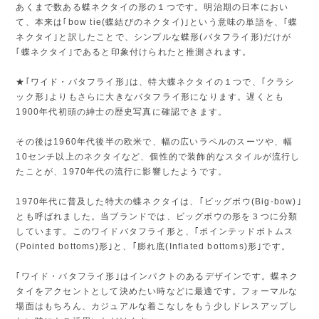
あくまで数ある蝶ネクタイの形の１つです。明治期の日本におい
て、本来は｢bow tie(蝶結びのネクタイ)｣という意味の単語を、｢蝶
ネクタイ｣と訳したことで、シンプルな蝶形(バタフライ形)だけが
｢蝶ネクタイ｣であると印象付けられたと推測されます。
★｢ワイド・バタフライ形｣は、特大蝶ネクタイの１つで、｢クラシ
ック形｣よりもさらに大きなバタフライ形になります。遅くとも
1900年代初頭の紳士の歴史写真に確認できます。
その後は1960年代後半の欧米で、幅の広いラペルのスーツや、幅
10センチ以上のネクタイなど、個性的で装飾的なスタイルが流行し
たことが、1970年代の流行に影響したようです。
1970年代に普及した特大の蝶ネクタイは、｢ビッグボウ(Big-bow)｣
とも呼ばれました。当ブランドでは、ビッグボウの形を３つに分類
しています。このワイドバタフライ形と、｢ポインテッドボトムス
(Pointed bottoms)形｣と、｢膨れ底(Inflated bottoms)形｣です。
｢ワイド・バタフライ形｣はインパクトのあるデザインです。蝶ネク
タイをアクセントとして決めたい時などに最適です。フォーマルな
場面はもちろん、カジュアルな着こなしをもう少しドレスアップし