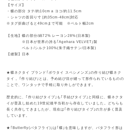
【サイズ】
・蝶の部分 タテ/約10cm a ヨコ/約11.5cm
・シャツの首回り寸 [約35cm-48cm]対応
※タグ折曲げると49cmまで可能 ※ベルト幅2cm
【生地】蝶の部分/綿72% レーヨン28%(日本製)
※日本が世界の誇る｢Agehara VELVET｣製
ベルト/シルク100%(朱子織サテン/日本製)
【縫製】日本
★蝶ネクタイ ブランド｢ボウタイ スペシメンズ｣の作り結び蝶ネク
タイ 。｢作り結び｣とは、予め結び目が縫って形作られているものの
ことで、ワンタッチで手軽に取り外しができます。
歴史的に、｢作り結びタイプ｣も｢手結びタイプ｣と同様に、蝶ネクタ
イが普及し始めた19世紀後半当初から存在していました。どちらも
長く共存してきましたが、現在は｢作り結びタイプ｣の方が多く普及
しています。
★｢Butterfly(バタフライ)｣は｢蝶｣を意味しますが、バタフライ形は