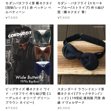
モダンバタフライ形 蝶ネクタイ
モダン・バタフライ (スモーキ
(別珍/レッド) | 赤 ベッチン ベ
ーブルー/ストライプ) 作り結び
ルベティーン
型〈蝶ネクタイ 青〉
¥7,900
¥7,900
ビッグサイズ 蝶ネクタイ ワイ
スタンダード ラウンドエンド形
ド・バタフライ 作り結び型 (コ
蝶ネクタイ(ブラックサテン/ソ
ーデュロイ オリーブ グリーン
リッド) | 19世紀 復刻版 円形 曲
ブラウン ネイビー)
線 ドヴォルザーク
¥7,900
¥9,900