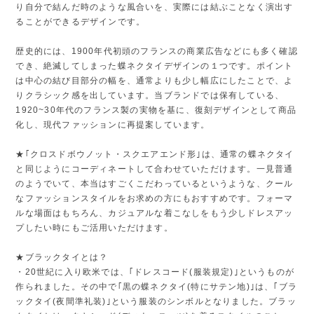
り自分で結んだ時のような風合いを、実際には結ぶことなく演出す
ることができるデザインです。
歴史的には、1900年代初頭のフランスの商業広告などにも多く確認
でき、絶滅してしまった蝶ネクタイデザインの１つです。ポイント
は中心の結び目部分の幅を、通常よりも少し幅広にしたことで、よ
りクラシック感を出しています。当ブランドでは保有している、
1920~30年代のフランス製の実物を基に、復刻デザインとして商品
化し、現代ファッションに再提案しています。
★｢クロスドボウノット・スクエアエンド形｣は、通常の蝶ネクタイ
と同じようにコーディネートして合わせていただけます。一見普通
のようでいて、本当はすごくこだわっているというような、クール
なファッションスタイルをお求めの方にもおすすめです。フォーマ
ルな場面はもちろん、カジュアルな着こなしをもう少しドレスアッ
プしたい時にもご活用いただけます。
★ブラックタイとは？
・20世紀に入り欧米では、｢ドレスコード(服装規定)｣というものが
作られました。その中で｢黒の蝶ネクタイ(特にサテン地)｣は、｢ブラ
ックタイ(夜間準礼装)｣という服装のシンボルとなりました。ブラッ