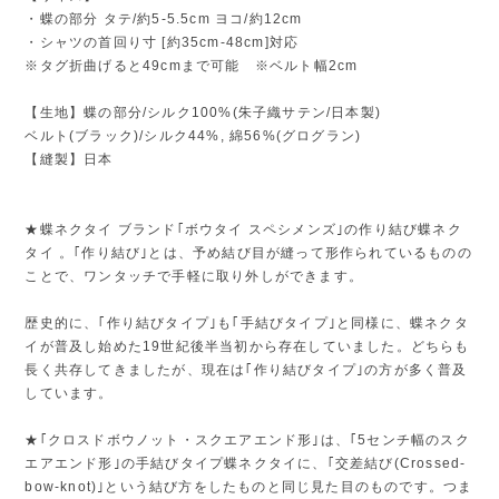
・蝶の部分 タテ/約5-5.5cm ヨコ/約12cm
・シャツの首回り寸 [約35cm-48cm]対応
※タグ折曲げると49cmまで可能 ※ベルト幅2cm
【生地】蝶の部分/シルク100%(朱子織サテン/日本製)
ベルト(ブラック)/シルク44%, 綿56%(グログラン)
【縫製】日本
★蝶ネクタイ ブランド｢ボウタイ スペシメンズ｣の作り結び蝶ネク
タイ 。｢作り結び｣とは、予め結び目が縫って形作られているものの
ことで、ワンタッチで手軽に取り外しができます。
歴史的に、｢作り結びタイプ｣も｢手結びタイプ｣と同様に、蝶ネクタ
イが普及し始めた19世紀後半当初から存在していました。どちらも
長く共存してきましたが、現在は｢作り結びタイプ｣の方が多く普及
しています。
★｢クロスドボウノット・スクエアエンド形｣は、｢5センチ幅のスク
エアエンド形｣の手結びタイプ蝶ネクタイに、｢交差結び(Crossed-
bow-knot)｣という結び方をしたものと同じ見た目のものです。つま