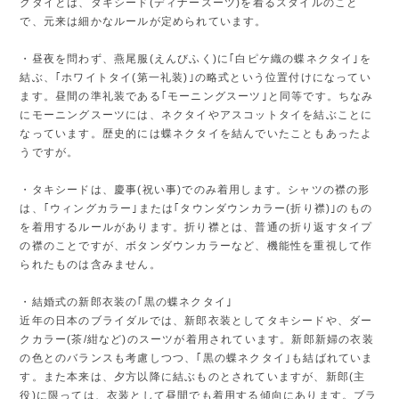
クタイとは、タキシード(ディナースーツ)を着るスタイルのこと
で、元来は細かなルールが定められています。
・昼夜を問わず、燕尾服(えんびふく)に｢白ピケ織の蝶ネクタイ｣を
結ぶ、｢ホワイトタイ(第一礼装)｣の略式という位置付けになってい
ます。昼間の準礼装である｢モーニングスーツ｣と同等です。ちなみ
にモーニングスーツには、ネクタイやアスコットタイを結ぶことに
なっています。歴史的には蝶ネクタイを結んでいたこともあったよ
うですが。
・タキシードは、慶事(祝い事)でのみ着用します。シャツの襟の形
は、｢ウィングカラー｣または｢タウンダウンカラー(折り襟)｣のもの
を着用するルールがあります。折り襟とは、普通の折り返すタイプ
の襟のことですが、ボタンダウンカラーなど、機能性を重視して作
られたものは含みません。
・結婚式の新郎衣装の｢黒の蝶ネクタイ｣
近年の日本のブライダルでは、新郎衣装としてタキシードや、ダー
クカラー(茶/紺など)のスーツが着用されています。新郎新婦の衣装
の色とのバランスも考慮しつつ、｢黒の蝶ネクタイ｣も結ばれていま
す。また本来は、夕方以降に結ぶものとされていますが、新郎(主
役)に限っては、衣装として昼間でも着用する傾向にあります。ブラ