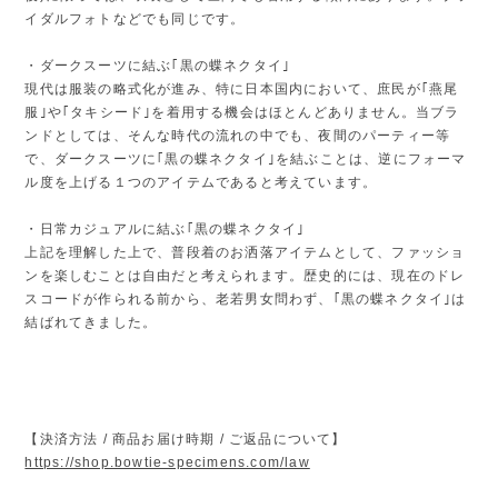
イダルフォトなどでも同じです。
・ダークスーツに結ぶ｢黒の蝶ネクタイ｣
現代は服装の略式化が進み、特に日本国内において、庶民が｢燕尾
服｣や｢タキシード｣を着用する機会はほとんどありません。当ブラ
ンドとしては、そんな時代の流れの中でも、夜間のパーティー等
で、ダークスーツに｢黒の蝶ネクタイ｣を結ぶことは、逆にフォーマ
ル度を上げる１つのアイテムであると考えています。
・日常カジュアルに結ぶ｢黒の蝶ネクタイ｣
上記を理解した上で、普段着のお洒落アイテムとして、ファッショ
ンを楽しむことは自由だと考えられます。歴史的には、現在のドレ
スコードが作られる前から、老若男女問わず、｢黒の蝶ネクタイ｣は
結ばれてきました。
【決済方法 / 商品お届け時期 / ご返品について】
https://shop.bowtie-specimens.com/law