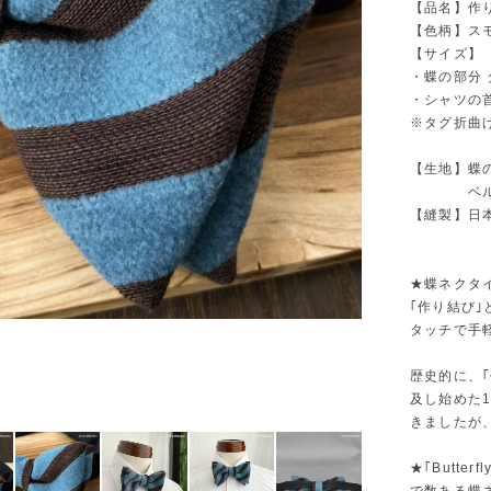
【品名】作り
【色柄】ス
【サイズ】
・蝶の部分 タ
・シャツの首
※タグ折曲げ
【生地】蝶の
ベルト(ブ
【縫製】日
★蝶ネクタイ
｢作り結び
タッチで手
歴史的に、
及し始めた
きましたが
★｢Butt