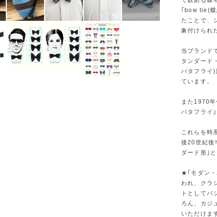
で数ある蝶
｢bow t
たことで、
象付けられ
当ブランド
タンダード
バタフライ
ています。
また197
バタフライ
これらを時
後20世紀
ダード形｣
★｢モダン・バ
われ、クラ
トとしてバ
ろん、カジ
いただけま