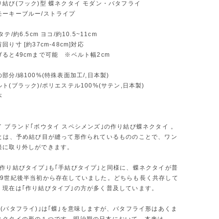
結び(フック)型 蝶ネクタイ モダン・バタフライ
モーキーブルー/ストライプ
テ/約6.5cm ヨコ/約10.5~11cm
回り寸 [約37cm-48cm]対応
ると49cmまで可能 ※ベルト幅2cm
部分/綿100%(特殊表面加工/,日本製)
ラック)/ポリエステル100%(サテン,日本製)
本
 ブランド｢ボウタイ スペシメンズ｣の作り結び蝶ネクタイ 。
｣とは、予め結び目が縫って形作られているもののことで、ワン
軽に取り外しができます。
｢作り結びタイプ｣も｢手結びタイプ｣と同様に、蝶ネクタイが普
19世紀後半当初から存在していました。どちらも長く共存して
、現在は｢作り結びタイプ｣の方が多く普及しています。
erfly(バタフライ)｣は｢蝶｣を意味しますが、バタフライ形はあくま