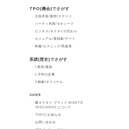
TPO(機会)でさがす
主役衣装/新郎/ステージ
パーティ列席/タキシード
ビジネス/ネクタイの代わり
カジュアル/普段着/デート
和服/エスニック/民族系
系譜(歴史)でさがす
1.再現/復刻
2.不朽の定番
3.独創/オリジナル
GUIDE
蝶ネクタイ ブランド BOWTIE
SPECIMENS について
TOPIC/お知らせ
お問い合わせ