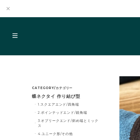
CATEGORY/カテゴリー
蝶ネクタイ 作り結び型
1.スクエアエンド/四角端
2.ポインテッドエンド/鋭角端
3.オブリークエンド/斜め端とミック
ス
4.ユニーク形/その他