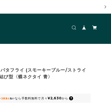
バタフライ (スモーキーブルー/ストライ
り結び型〈蝶ネクタイ 青〉
¥2,630
なら
手数料無料で
月々
から