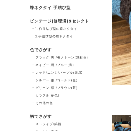
蝶ネクタイ 手結び型
ビンテージ(修理済)&セレクト
1. 作り結び型の蝶ネクタイ
2.手結び型の蝶ネクタイ
色でさがす
ブラック(黒)/モノトーン(無彩色)
ネイビー(紺)/ブルー(青)
レッド/エンジ/パープル(赤,紫)
シルバー(銀)/ゴールド(金)
グリーン(緑)/ブラウン(茶)
カラフル(多色)
その他の色
柄でさがす
ストライプ/縞柄