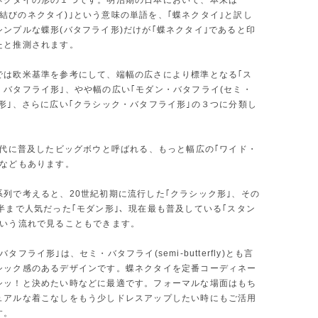
ネクタイの形の１つです。明治期の日本において、本来は
ie(蝶結びのネクタイ)｣という意味の単語を、｢蝶ネクタイ｣と訳し
シンプルな蝶形(バタフライ形)だけが｢蝶ネクタイ｣であると印
たと推測されます。
では欧米基準を参考にして、端幅の広さにより標準となる｢ス
・バタフライ形｣、やや幅の広い｢モダン・バタフライ(セミ・
)形｣、さらに広い｢クラシック・バタフライ形｣の３つに分類し
0年代に普及したビッグボウと呼ばれる、もっと幅広の｢ワイド・
｣などもあります。
系列で考えると、20世紀初期に流行した｢クラシック形｣、その
後半まで人気だった｢モダン形｣、現在最も普及している｢スタン
という流れで見ることもできます。
タフライ形｣は、セミ・バタフライ(semi-butterfly)とも言
シック感のあるデザインです。蝶ネクタイを定番コーディネー
シッ！と決めたい時などに最適です。フォーマルな場面はもち
ュアルな着こなしをもう少しドレスアップしたい時にもご活用
す。