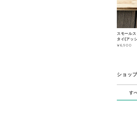
スモールス
タイ(アッ
¥6,900
ショッ
す