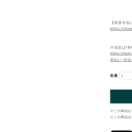
【決済方法
https://sh
※当店は｢B
https://he
支払い-方
数量
※この商品は
※この商品は