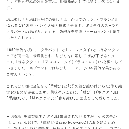
た。何度も型紙の改良を重ね、販売商品としては第３世代になりま
す。
結ぶ楽しさと結ばれた時の美しさは、かつての｢ボウ・ブランメル
(1778-1840[英])という人物を彷彿させます。彼は当時のスーツや
クラバットの結び方に対する、強烈な美意識でヨーロッパ中を魅了
したとされます。
1850年代を境に、｢クラバット｣と｢ストックタイ｣というネックウ
ェアが同一化・最適化され、結び方をに応じて｢結び下げネクタ
イ｣、｢蝶ネクタイ｣、｢アスコットタイ(プラストロン)｣へと派生して
いきました。当ブランドでは結び方にこそ、その本質的な美がある
と考えています。
これらは３種は当初から｢手結び｣と｢(予め結び縫い付けらた)作り結
び｣のものが存在します。興味深いことに、｢結び下げネクタイ｣は
｢手結び｣が、｢蝶ネクタイ｣は｢作り結び｣が主流として残りました。
★現在も｢手結び蝶ネクタイ｣は生産されていますが、その大半が
｢ひょうたん形｣で、｢蝶結び(Basic-bow-knot)｣のみを結ぶため
に、20世紀以降に簡略化・改良されたタイプになります。一方で当