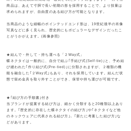
商品は、あえて寸胴で長い初期の形を採用することで、より技量は
求められますが、自由度のある結び方が可能となります。
当商品のような細幅のポインテッドエンド形は、19世紀後半の肖像
写真などに多く見られ、歴史的にもポピュラーなデザインだったこ
とがうかがえます。(画像参照)
★結んで・外して・持ち運べる「２Way式」
蝶ネクタイは一般的に、自分で結ぶ｢手結び式(Self-tie)｣と、予め結
び縫われた｢作り結び式(Pre-tied)｣に分類されますが、２種類の機
能を融合した｢２Way式｣もあり、それを採用しています。結んだ状
態で留め金具を取り外すことができ、保管や持ち運びが可能です。
★｢結び方の手順書｣付き
当ブランドが提案する結び方は、細かく分類すると20種類以上あり
ます。｢歴史的に存在した蝶ネクタイの結び方｣や｢ネクタイなど他
のネックウェアに代表される結び方｣、｢新たに考案した結び方｣な
どがあります。