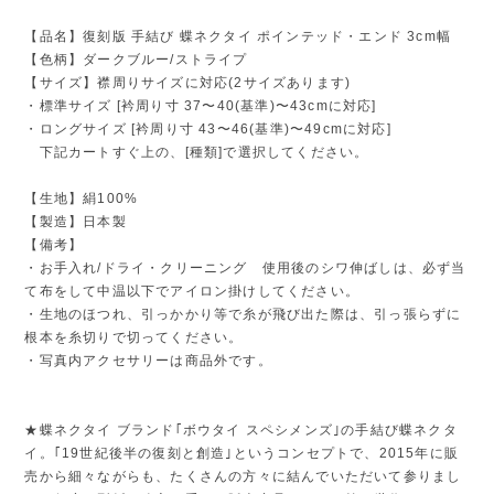
【品名】復刻版 手結び 蝶ネクタイ ポインテッド・エンド 3cm幅
【色柄】ダークブルー/ストライプ
【サイズ】襟周りサイズに対応(2サイズあります)
・標準サイズ [衿周り寸 37〜40(基準)〜43cmに対応]
・ロングサイズ [衿周り寸 43〜46(基準)〜49cmに対応]
下記カートすぐ上の、[種類]で選択してください。
【生地】絹100%
【製造】日本製
【備考】
・お手入れ/ドライ・クリーニング 使用後のシワ伸ばしは、必ず当
て布をして中温以下でアイロン掛けしてください。
・生地のほつれ、引っかかり等で糸が飛び出た際は、引っ張らずに
根本を糸切りで切ってください。
・写真内アクセサリーは商品外です。
★蝶ネクタイ ブランド｢ボウタイ スペシメンズ｣の手結び蝶ネクタ
イ。｢19世紀後半の復刻と創造｣というコンセプトで、2015年に販
売から細々ながらも、たくさんの方々に結んでいただいて参りまし