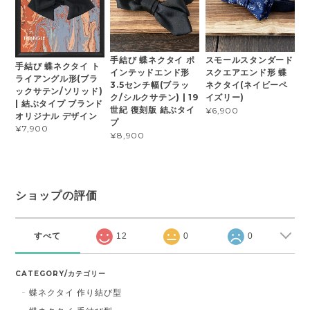
手結び 蝶ネクタイ ポ
スモールスタンダード
手結び 蝶ネクタイ ト
インテッドエンド形
スクエアエンド形 蝶
ライアングル形(ブラ
3.5センチ幅(ブラッ
ネクタイ(ネイビーペ
ックサテン/ソリッド)
ク/シルクサテン) | 19
イズリー)
| 結ぶタイプ ブランド
世紀 復刻版 結ぶタイ
¥6,900
オリジナル デザイン
プ
¥7,900
¥8,900
ショップの評価
すべて
12
0
0
CATEGORY/カテゴリー
蝶ネクタイ 作り結び型