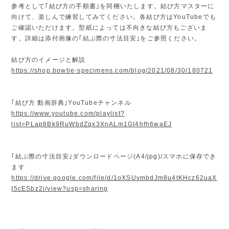
参考として｢結び方の手順書｣を同梱いたします。結び方マスターに
向けて、楽しんで練習してみてください。各結び方はYouTubeでも
ご確認いただけます。型紙によっては不向きな結び方もございま
す。詳細は添付画像の｢結ぶ際の寸法目安｣をご参照ください。
結び方のイメージと解説
https://shop.bowtie-specimens.com/blog/2021/08/30/180721
｢結び方 動画辞典｣YouTubeチャンネル
https://www.youtube.com/playlist?
list=PLap8Bk9RuWbdZqx3XnALm1GI4hfh6waEJ
｢結ぶ際の寸法目安｣ダウンロードページ(A4/jpg)/スマホに保存でき
ます
https://drive.google.com/file/d/1oXSUvmbdJm8u4tKHcz62uaX
I5cESbz2i/view?usp=sharing