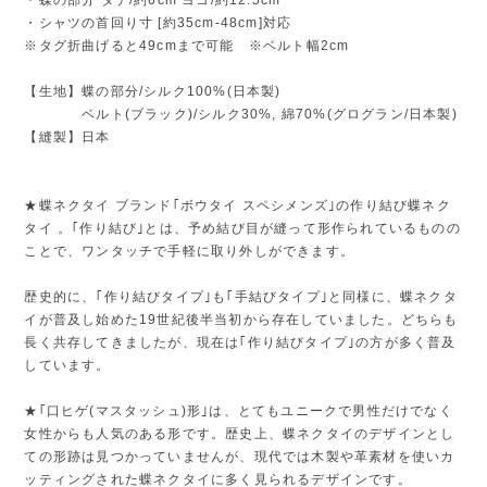
・シャツの首回り寸 [約35cm-48cm]対応
※タグ折曲げると49cmまで可能 ※ベルト幅2cm
【生地】蝶の部分/シルク100%(日本製)
ベルト(ブラック)/シルク30%, 綿70%(グログラン/日本製)
【縫製】日本
★蝶ネクタイ ブランド｢ボウタイ スペシメンズ｣の作り結び蝶ネク
タイ 。｢作り結び｣とは、予め結び目が縫って形作られているものの
ことで、ワンタッチで手軽に取り外しができます。
歴史的に、｢作り結びタイプ｣も｢手結びタイプ｣と同様に、蝶ネクタ
イが普及し始めた19世紀後半当初から存在していました。どちらも
長く共存してきましたが、現在は｢作り結びタイプ｣の方が多く普及
しています。
★｢口ヒゲ(マスタッシュ)形｣は、とてもユニークで男性だけでなく
女性からも人気のある形です。歴史上、蝶ネクタイのデザインとし
ての形跡は見つかっていませんが、現代では木製や革素材を使いカ
ッティングされた蝶ネクタイに多く見られるデザインです。