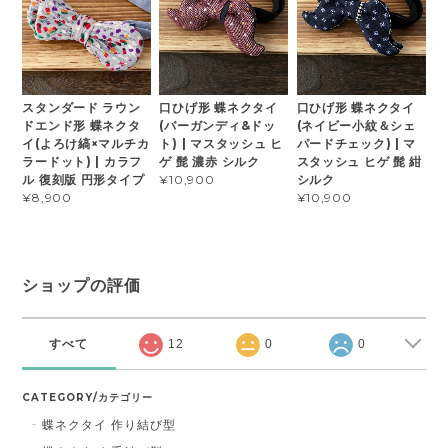
スタンダード ラウン
口ひげ形 蝶ネクタイ
口ひげ形 蝶ネクタイ
ドエンド形 蝶ネクタ
(バーガンディ&ドッ
(ネイビー小紋＆シェ
イ(よろけ縞×マルチカ
ト) | マスタッシュ ヒ
パードチェック) | マ
ラードット) | カラフ
ゲ 髭 濃赤 シルク
スタッシュ ヒゲ 髭 紺
ル 復刻版 円形タイプ
シルク
¥10,900
¥8,900
¥10,900
ショップの評価
すべて
12
0
0
CATEGORY/カテゴリー
蝶ネクタイ 作り結び型