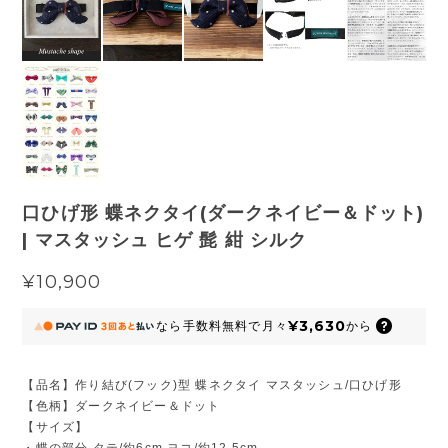
口ひげ形 蝶ネクタイ(ダークネイビー＆ドット)
| マスタッシュ ヒゲ 髭 紺 シルク
¥10,900
¥3,630
なら
手数料無料で
月々
から
【品名】作り結び(フック)型 蝶ネクタイ マスタッシュ/口ひげ形
【色柄】ダークネイビー＆ドット
【サイズ】
・蝶の部分 タテ/約6cm ヨコ/約12.5cm