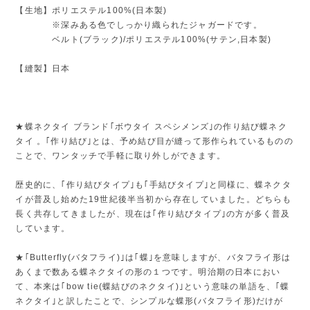
【生地】ポリエステル100%(日本製)
※深みある色でしっかり織られたジャガードです。
ベルト(ブラック)/ポリエステル100%(サテン,日本製)
【縫製】日本
★蝶ネクタイ ブランド｢ボウタイ スペシメンズ｣の作り結び蝶ネク
タイ 。｢作り結び｣とは、予め結び目が縫って形作られているものの
ことで、ワンタッチで手軽に取り外しができます。
歴史的に、｢作り結びタイプ｣も｢手結びタイプ｣と同様に、蝶ネクタ
イが普及し始めた19世紀後半当初から存在していました。どちらも
長く共存してきましたが、現在は｢作り結びタイプ｣の方が多く普及
しています。
★｢Butterfly(バタフライ)｣は｢蝶｣を意味しますが、バタフライ形は
あくまで数ある蝶ネクタイの形の１つです。明治期の日本におい
て、本来は｢bow tie(蝶結びのネクタイ)｣という意味の単語を、｢蝶
ネクタイ｣と訳したことで、シンプルな蝶形(バタフライ形)だけが