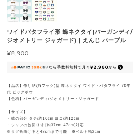
ワイドバタフライ形 蝶ネクタイ(バーガンディ/
ジオメトリー ジャガード) | えんじ パープル
¥8,900
¥2,960
なら
手数料無料で
月々
から
【品名】作り結び(フック)型 蝶ネクタイ ワイド・バタフライ 70年
代 ビッグボウ
【色柄】バーガンディ/ジオメトリー・ジャガード
【サイズ】
・蝶の部分 タテ/約10cm ヨコ/約12cm
・シャツの首回り寸 [約37cm-47cm]対応
※タグ折曲げると48cmまで可能 ※ベルト幅2cm