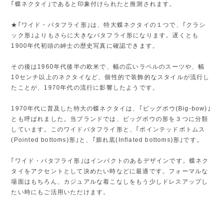
｢蝶ネクタイ｣であると印象付けられたと推測されます。
★｢ワイド・バタフライ形｣は、特大蝶ネクタイの１つで、｢クラシ
ック形｣よりもさらに大きなバタフライ形になります。遅くとも
1900年代初頭の紳士の歴史写真に確認できます。
その後は1960年代後半の欧米で、幅の広いラペルのスーツや、幅
10センチ以上のネクタイなど、個性的で装飾的なスタイルが流行し
たことが、1970年代の流行に影響したようです。
1970年代に普及した特大の蝶ネクタイは、｢ビッグボウ(Big-bow)｣
とも呼ばれました。当ブランドでは、ビッグボウの形を３つに分類
しています。このワイドバタフライ形と、｢ポインテッドボトムス
(Pointed bottoms)形｣と、｢膨れ底(Inflated bottoms)形｣です。
｢ワイド・バタフライ形｣はインパクトのあるデザインです。蝶ネク
タイをアクセントとして決めたい時などに最適です。フォーマルな
場面はもちろん、カジュアルな着こなしをもう少しドレスアップし
たい時にもご活用いただけます。