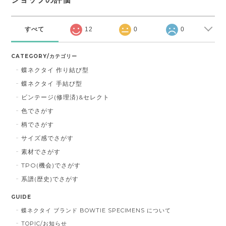
すべて
12
0
0
CATEGORY/カテゴリー
蝶ネクタイ 作り結び型
蝶ネクタイ 手結び型
ビンテージ(修理済)&セレクト
色でさがす
柄でさがす
サイズ感でさがす
素材でさがす
TPO(機会)でさがす
系譜(歴史)でさがす
GUIDE
蝶ネクタイ ブランド BOWTIE SPECIMENS について
TOPIC/お知らせ