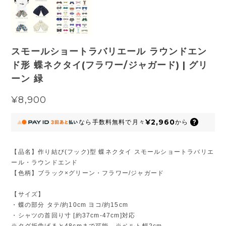
スモールショートラバリエール ラウンドエン
ド形 蝶ネクタイ(フラワー/ジャガード) | グリ
ーン 緑
¥8,900
¥2,960
なら
手数料無料で
月々
から
【品名】作り結び(フック)型 蝶ネクタイ スモールショートラバリエ
ール・ラウンドエンド
【色柄】ブラック×グリーン・フラワー/ジャガード
【サイズ】
・蝶の部分 タテ/約10cm ヨコ/約15cm
・シャツの首回り寸 [約37cm-47cm]対応
※タグ折曲げると48cmまで可能 ※ベルト幅2cm