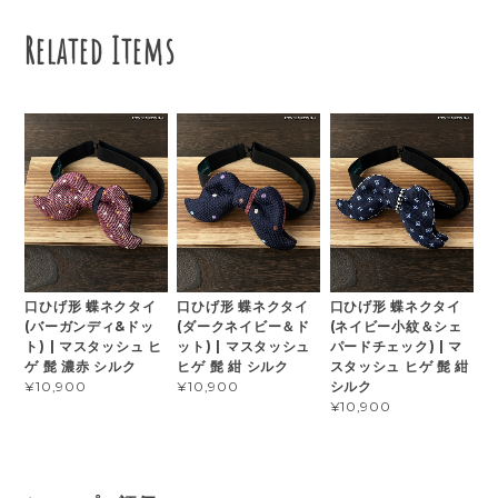
Related Items
口ひげ形 蝶ネクタイ
口ひげ形 蝶ネクタイ
口ひげ形 蝶ネクタイ
(バーガンディ&ドッ
(ダークネイビー＆ド
(ネイビー小紋＆シェ
ト) | マスタッシュ ヒ
ット) | マスタッシュ
パードチェック) | マ
ゲ 髭 濃赤 シルク
ヒゲ 髭 紺 シルク
スタッシュ ヒゲ 髭 紺
シルク
¥10,900
¥10,900
¥10,900