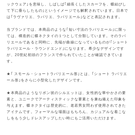
ックウェア｣を意味し、しばしば｢細長くしたスカーフを、蝶結びし
て下に垂らしたもの｣というイメージでも解釈されています。日本で
は｢ラヴァリエ、ラバリエ、ラバリエール｣などと表記されます。
当ブランドでは、本商品のような｢短い寸法のラバリエール｣に限っ
ては、構造的に蝶ネクタイの１つとして分類しています。そのラバ
リエールであると同時に、先端が曲線になっているものが｢ショート
ラバリエール・ラウンドエンド｣になります。希少なデザインです
が、20世紀初頭のフランスで作られていたことが確認できていま
す。
★｢ スモール・ショートラバリエール形｣とは、｢ショート ラバリエ
ール形｣をさらに小型化したデザインです。
★本商品のようなリボン状のシルエットは、女性的な華やかさの要
素と、ユニークでアーティスティックな要素とを兼ね備えた印象を
与えます。蝶ネクタイは歴史的に、老若男女問わず使用されてきた
アイテムです。フォーマルな場面はもちろん、カジュアルな着こな
しをもう少しドレスアップしたい時にもご活用いただけます。