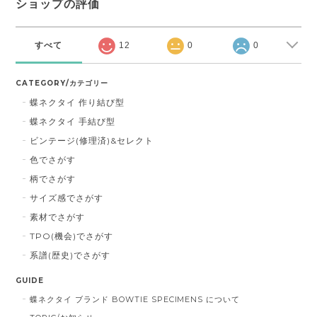
ショップの評価
すべて
12
0
0
CATEGORY/カテゴリー
蝶ネクタイ 作り結び型
蝶ネクタイ 手結び型
ビンテージ(修理済)&セレクト
色でさがす
柄でさがす
サイズ感でさがす
素材でさがす
TPO(機会)でさがす
系譜(歴史)でさがす
GUIDE
蝶ネクタイ ブランド BOWTIE SPECIMENS について