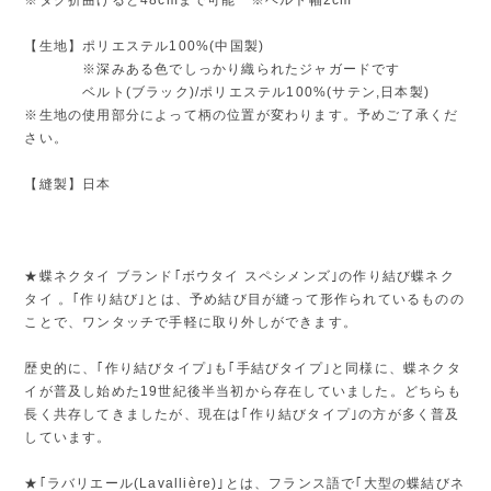
【生地】ポリエステル100%(中国製)
※深みある色でしっかり織られたジャガードです
ベルト(ブラック)/ポリエステル100%(サテン,日本製)
※生地の使用部分によって柄の位置が変わります。予めご了承くだ
さい。
【縫製】日本
★蝶ネクタイ ブランド｢ボウタイ スペシメンズ｣の作り結び蝶ネク
タイ 。｢作り結び｣とは、予め結び目が縫って形作られているものの
ことで、ワンタッチで手軽に取り外しができます。
歴史的に、｢作り結びタイプ｣も｢手結びタイプ｣と同様に、蝶ネクタ
イが普及し始めた19世紀後半当初から存在していました。どちらも
長く共存してきましたが、現在は｢作り結びタイプ｣の方が多く普及
しています。
★｢ラバリエール(Lavallière)｣とは、フランス語で｢大型の蝶結びネ