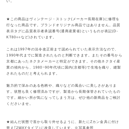
い。
★この商品はヴィンテージ・ストック(メーカー長期在庫)に修理を
行なった商品です。ブランドオリジナル商品ではありません。品質
表示タグに品質表示者承認番号(通商産業省)というものが表記(D-
KT80○○など)されています。
これは1997年の法令改正前まで認められていた表示方法なので、
1990年代までに製造されたものと判断できます。またその番号から
京都にあったネクタメーカーと特定ができます。その他ネクタイ産
業の傾向から、1980~90年代頃に国内(京都等)で生地を織り、縫製
されたものだと考えられます。
魅力的で深みのある色柄や、織りなどの風合いに美しさがありま
す。状態も良く修理済みですが、製造から長期保管されていたもの
です。細かい所が気になってしまう方は、ぜひ他の新商品をご検討
くださいませ。
★結んだ状態で首から取り外せるように、新たにZカン金具に付け
替え｢2WAYタイプ｣に改良しています。※写真参照