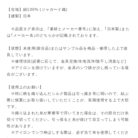
【生地】絹100% (ジャガード織)
【縫製】日本
※品質タグ表示は、｢素材とメーカー番号｣に加え、｢日本製｣また
は｢メーカー名｣のどちらかが記載されております。
【状態】未使用(新古品)またはサンプル品を検品・修理した上で改
良しています。
※修理項目[必要に応じて、金具交換/生地洗浄/陰干し消臭など]
※アイロンを掛けていますが、金具のシワ跡が少し残っている場
合がございます。
【使用上のお願い】
※特に柄を織り込んだシルク製品は引っ掻き等に弱いので、結ぶ
際に慎重にお取り扱いしていただくことが、長期使用する上で大切
です。
※織り込まれた糸が摩擦等で浮いてきた場合は、その部分だけ糸
切りで切ってください。引っ張ると糸が抜けて目立ってしまう可能
性があります。
※アイロンでシワ伸ばしする際は、必ず当て布を使用してくださ