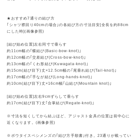
★おすすめ7通りの結び方
｢シャツ襟回り40cmの場合｣の各結び方の寸法目安[全長を約88cm
にした時](画像参照)
[結び始め位置]左右同寸で垂らす
約11cm幅の｢蝶結び(Basic-bow-knot)｣
約12cm幅の｢交差結び(Cross-bow-knot)｣
約13cm幅の｢くわ形結び(Kuwagata-knot)｣
約15cm(結び目下)丈×12.5cm幅の｢尾垂れ結び(Tail-knot)｣
約17cm幅の｢手なが結び(Long-hands-knot)｣
約10cm(結び目下)丈×16cm幅｢山結び(Mountain knot)｣
[結び始め位置]左右9cmずらして垂らす
約17cm(結び目下)丈｢合掌結び(Regate-knot)｣
※寸法を短くしてから結ぶほど、アジャスト金具の位置は前中心に
近くなります。(画像参照)
※ボウタイスペシメンズの｢結び方手順書｣付き。23通りが載ってい