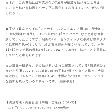
ますが、この商品には写真添付の7通りが最適な結び方になりま
す。また結び方動画をページ下に添付しておりますので、ぜひご覧
ください。
★手結び蝶ネクタイの｢ショート・スクエアエンド形｣は、歴史的に
20世紀以降に普及し、1930年代には｢クラブボウ｣などと呼ばれ普
及していったようです。初期の｢オーセンティックな手結び蝶ネクタ
イ(1850年代〜)｣よりも、結ぶ羽根部分が短く作られていて、水平
11~12センチ幅の蝶結び(Basic-bow-knot)だけ、結ぶことを前提に
していたと考えられます。
また現在一般的な、予め結び易いように縫製されている｢簡易式ひょ
うたん形(Ready-shaped type)｣の手結び蝶ネクタイと比べ、先端
幅が狭く3~4.5センチ程度のため、寸胴の部分はオーセンティック
な面影も残っているデザインです。(画像参照)
【決済方法 / 商品お届け時期 / ご返品について】
https://shop.bowtie-specimens.com/law