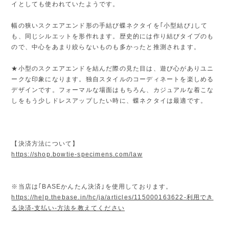
イとしても使われていたようです。
幅の狭いスクエアエンド形の手結び蝶ネクタイを｢小型結び｣して
も、同じシルエットを形作れます。歴史的には作り結びタイプのも
ので、中心をあまり絞らないものも多かったと推測されます。
★小型のスクエアエンドを結んだ際の見た目は、遊び心がありユニ
ークな印象になります。独自スタイルのコーディネートを楽しめる
デザインです。フォーマルな場面はもちろん、カジュアルな着こな
しをもう少しドレスアップしたい時に、蝶ネクタイは最適です。
【決済方法について】
https://shop.bowtie-specimens.com/law
※当店は｢BASEかんたん決済｣を使用しております。
https://help.thebase.in/hc/ja/articles/115000163622-利用でき
る決済-支払い-方法を教えてください