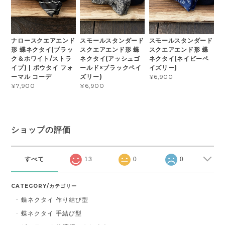
ナロースクエアエンド
スモールスタンダード
スモールスタンダード
形 蝶ネクタイ(ブラッ
スクエアエンド形 蝶
スクエアエンド形 蝶
ク＆ホワイト/ストラ
ネクタイ(アッシュゴ
ネクタイ(ネイビーペ
イプ) | ボウタイ フォ
ールド×ブラックペイ
イズリー)
ーマル コーデ
ズリー)
¥6,900
¥7,900
¥6,900
ショップの評価
すべて
13
0
0
CATEGORY/カテゴリー
蝶ネクタイ 作り結び型
蝶ネクタイ 手結び型