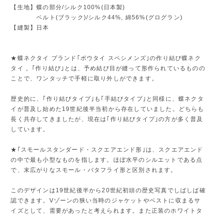
【生地】蝶の部分/シルク100%(日本製)
ベルト(ブラック)/シルク44%, 綿56%(グログラン)
【縫製】日本
★蝶ネクタイ ブランド｢ボウタイ スペシメンズ｣の作り結び蝶ネク
タイ 。｢作り結び｣とは、予め結び目が縫って形作られているものの
ことで、ワンタッチで手軽に取り外しができます。
歴史的に、｢作り結びタイプ｣も｢手結びタイプ｣と同様に、蝶ネクタ
イが普及し始めた19世紀後半当初から存在していました。どちらも
長く共存してきましたが、現在は｢作り結びタイプ｣の方が多く普及
しています。
★｢スモールスタンダード・スクエアエンド形｣は、スクエアエンド
の中で最も小型なものを指します。ほぼ水平のシルエットである点
で、末広がりなスモール・バタフライ形と区別されます。
このデザインは19世紀後半から20世紀初頭の歴史写真でしばしば確
認できます。Vゾーンの狭い当時のジャケットやベストに収まるサ
イズとして、需要があったと考えられます。また正装のホワイトタ