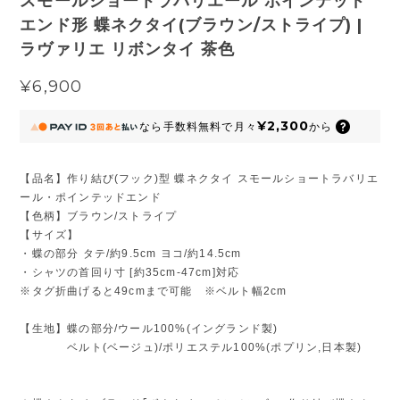
スモールショートラバリエール ポインテッド
エンド形 蝶ネクタイ(ブラウン/ストライプ) |
ラヴァリエ リボンタイ 茶色
¥6,900
¥2,300
なら
手数料無料で
月々
から
【品名】作り結び(フック)型 蝶ネクタイ スモールショートラバリエ
ール・ポインテッドエンド
【色柄】ブラウン/ストライプ
【サイズ】
・蝶の部分 タテ/約9.5cm ヨコ/約14.5cm
・シャツの首回り寸 [約35cm-47cm]対応
※タグ折曲げると49cmまで可能 ※ベルト幅2cm
【生地】蝶の部分/ウール100%(イングランド製)
ベルト(ベージュ)/ポリエステル100%(ポプリン,日本製)