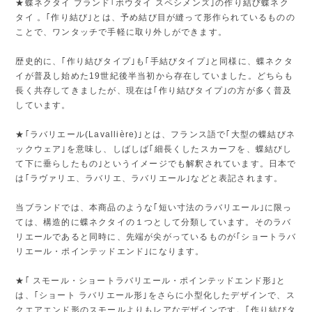
★蝶ネクタイ ブランド｢ボウタイ スペシメンズ｣の作り結び蝶ネク
タイ 。｢作り結び｣とは、予め結び目が縫って形作られているものの
ことで、ワンタッチで手軽に取り外しができます。
歴史的に、｢作り結びタイプ｣も｢手結びタイプ｣と同様に、蝶ネクタ
イが普及し始めた19世紀後半当初から存在していました。どちらも
長く共存してきましたが、現在は｢作り結びタイプ｣の方が多く普及
しています。
★｢ラバリエール(Lavallière)｣とは、フランス語で｢大型の蝶結びネ
ックウェア｣を意味し、しばしば｢細長くしたスカーフを、蝶結びし
て下に垂らしたもの｣というイメージでも解釈されています。日本で
は｢ラヴァリエ、ラバリエ、ラバリエール｣などと表記されます。
当ブランドでは、本商品のような｢短い寸法のラバリエール｣に限っ
ては、構造的に蝶ネクタイの１つとして分類しています。そのラバ
リエールであると同時に、先端が尖がっているものが｢ショートラバ
リエール・ポインテッドエンド｣になります。
★｢ スモール・ショートラバリエール・ポインテッドエンド形｣と
は、｢ショート ラバリエール形｣をさらに小型化したデザインで、ス
クエアエンド形のスモールよりもレアなデザインです。｢作り結びタ