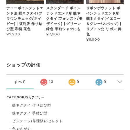
ナローポインテッドエ
スタンダード ポイン
リボンボウノット ポ
ンド形 蝶ネクタイ(ブ
テッドエンド形 蝶ネ
インテッドエンド形
ラウンチェック/ネイ
クタイ(フォレスト/モ
蝶ネクタイ(イエロー
ビー) | 復刻版 作り結
ザイック) | グリーン
＆グレー/スポッツ) |
び型 和柄 茶色
緑色 半袖シャツにも
リプトン公 リボン 黄
色
¥7,900
¥7,900
¥6,900
ショップの評価
すべて
13
0
0
CATEGORY/カテゴリー
蝶ネクタイ 作り結び型
蝶ネクタイ 手結び型
ビンテージ(修理済)&セレクト
色でさがす