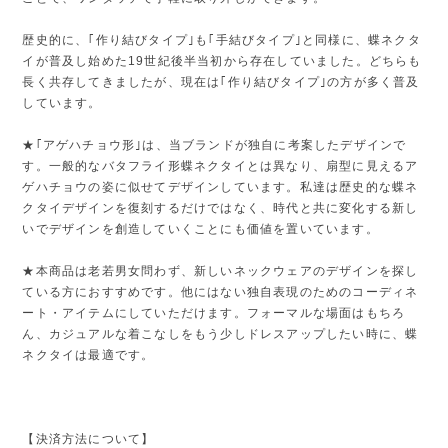
歴史的に、｢作り結びタイプ｣も｢手結びタイプ｣と同様に、蝶ネクタ
イが普及し始めた19世紀後半当初から存在していました。どちらも
長く共存してきましたが、現在は｢作り結びタイプ｣の方が多く普及
しています。
★｢アゲハチョウ形｣は、当ブランドが独自に考案したデザインで
す。一般的なバタフライ形蝶ネクタイとは異なり、扇型に見えるア
ゲハチョウの姿に似せてデザインしています。私達は歴史的な蝶ネ
クタイデザインを復刻するだけではなく、時代と共に変化する新し
いでデザインを創造していくことにも価値を置いています。
★本商品は老若男女問わず、新しいネックウェアのデザインを探し
ている方におすすめです。他にはない独自表現のためのコーディネ
ート・アイテムにしていただけます。フォーマルな場面はもちろ
ん、カジュアルな着こなしをもう少しドレスアップしたい時に、蝶
ネクタイは最適です。
【決済方法について】