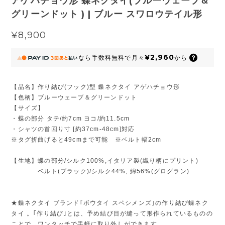
アゲハチョウ形 蝶ネクタイ(ブルーウェーブ＆
グリーンドット ) | ブルー スワロウテイル形
¥8,900
¥2,960
なら
手数料無料で
月々
から
【品名】作り結び(フック)型 蝶ネクタイ アゲハチョウ形
【色柄】ブルーウェーブ＆グリーンドット
【サイズ】
・蝶の部分 タテ/約7cm ヨコ/約11.5cm
・シャツの首回り寸 [約37cm-48cm]対応
※タグ折曲げると49cmまで可能 ※ベルト幅2cm
【生地】蝶の部分/シルク100%,イタリア製(織り柄にプリント)
ベルト(ブラック)/シルク44%, 綿56%(グログラン)
★蝶ネクタイ ブランド｢ボウタイ スペシメンズ｣の作り結び蝶ネク
タイ 。｢作り結び｣とは、予め結び目が縫って形作られているものの
ことで、ワンタッチで手軽に取り外しができます。