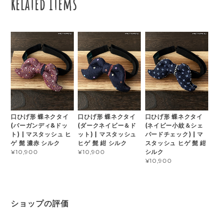
Related Items
口ひげ形 蝶ネクタイ
口ひげ形 蝶ネクタイ
口ひげ形 蝶ネクタイ
(バーガンディ&ドッ
(ダークネイビー＆ド
(ネイビー小紋＆シェ
ト) | マスタッシュ ヒ
ット) | マスタッシュ
パードチェック) | マ
ゲ 髭 濃赤 シルク
ヒゲ 髭 紺 シルク
スタッシュ ヒゲ 髭 紺
シルク
¥10,900
¥10,900
¥10,900
ショップの評価