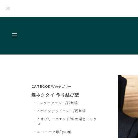
CATEGORY/カテゴリー
蝶ネクタイ 作り結び型
1.スクエアエンド/四角端
2.ポインテッドエンド/鋭角端
3.オブリークエンド/斜め端とミック
ス
4.ユニーク形/その他