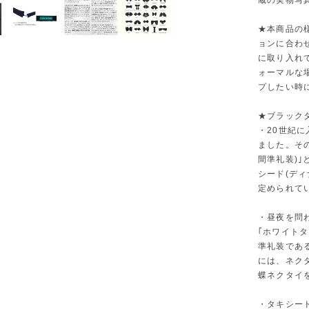
蔵の実物写
★本商品の
ョンに合わ
に取り入れ
ォーマルな
プしたい時
★ブラック
・20世紀に
ました。その
間準礼装)
シード(デ
定められて
・昼夜を問
｢ホワイト
準礼装であ
には、ネク
蝶ネクタイ
・タキシー