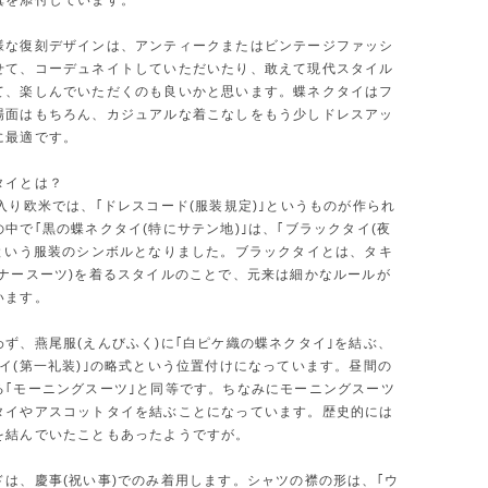
真を添付しています。
様な復刻デザインは、アンティークまたはビンテージファッシ
せて、コーデュネイトしていただいたり、敢えて現代スタイル
て、楽しんでいただくのも良いかと思います。蝶ネクタイはフ
場面はもちろん、カジュアルな着こなしをもう少しドレスアッ
に最適です。
タイとは？
入り欧米では、｢ドレスコード(服装規定)｣というものが作られ
中で｢黒の蝶ネクタイ(特にサテン地)｣は、｢ブラックタイ(夜
｣という服装のシンボルとなりました。ブラックタイとは、タキ
ィナースーツ)を着るスタイルのことで、元来は細かなルールが
います。
わず、燕尾服(えんびふく)に｢白ピケ織の蝶ネクタイ｣を結ぶ、
タイ(第一礼装)｣の略式という位置付けになっています。昼間の
る｢モーニングスーツ｣と同等です。ちなみにモーニングスーツ
タイやアスコットタイを結ぶことになっています。歴史的には
を結んでいたこともあったようですが。
ドは、慶事(祝い事)でのみ着用します。シャツの襟の形は、｢ウ