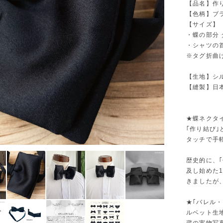
【品名】作り
【色柄】ブ
【サイズ】
・蝶の部分 タ
・シャツの首
※タグ折曲げ
【生地】シル
【縫製】日
★蝶ネクタイ
｢作り結び
タッチで手
歴史的に、
及し始めた
きましたが
★｢バレル・
ルベット生