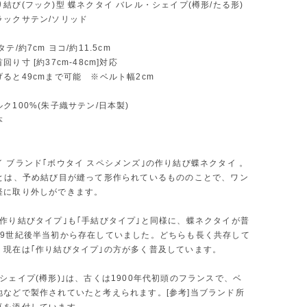
結び(フック)型 蝶ネクタイ バレル・シェイプ(樽形/たる形)
ラックサテン/ソリッド
テ/約7cm ヨコ/約11.5cm
回り寸 [約37cm-48cm]対応
ると49cmまで可能 ※ベルト幅2cm
ク100%(朱子織サテン/日本製)
本
 ブランド｢ボウタイ スペシメンズ｣の作り結び蝶ネクタイ 。
｣とは、予め結び目が縫って形作られているもののことで、ワン
軽に取り外しができます。
｢作り結びタイプ｣も｢手結びタイプ｣と同様に、蝶ネクタイが普
19世紀後半当初から存在していました。どちらも長く共存して
、現在は｢作り結びタイプ｣の方が多く普及しています。
シェイプ(樽形)｣は、古くは1900年代初頭のフランスで、ベ
地などで製作されていたと考えられます。[参考]当ブランド所