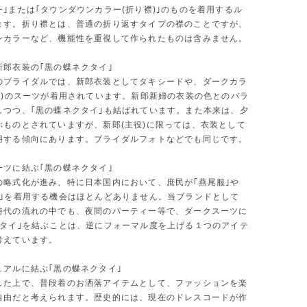
｣または｢タウンダウンカラー(折り襟)｣のものを着用するル
ます。折り襟とは、普通の折り返すタイプの襟のことですが、
ンカラーなど、機能性を重視して作られたものは含みません。
新郎衣装の｢黒の蝶ネクタイ｣
のブライダルでは、新郎衣装としてタキシードや、ダークカラ
など)のスーツが着用されています。新郎新婦の衣装の色とのバラ
しつつ、｢黒の蝶ネクタイ｣も結ばれています。また本来は、夕
ぶものとされていますが、新郎(主役)に限っては、衣装として
用する傾向にあります。ブライダルフォトなどでも同じです。
ーツに結ぶ｢黒の蝶ネクタイ｣
の略式化が進み、特に日本国内において、庶民が｢燕尾服｣や
ド｣を着用する機会はほとんどありません。当ブランドとして
時代の流れの中でも、夜間のパーティー等で、ダークスーツに
クタイ｣を結ぶことは、逆にフォーマル度を上げる１つのアイテ
考えています。
ュアルに結ぶ｢黒の蝶ネクタイ｣
した上で、普段着のお洒落アイテムとして、ファッションを楽
自由だと考えられます。歴史的には、現在のドレスコードが作