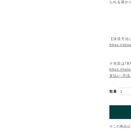
られる前か
【決済方法
https://sh
※当店は｢B
https://he
支払い-方
数量
※この商品は