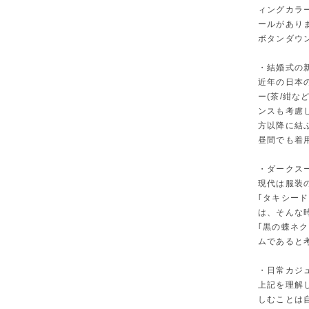
ィングカラー
ールがあり
ボタンダウ
・結婚式の
近年の日本
ー(茶/紺
ンスも考慮
方以降に結
昼間でも着
・ダークス
現代は服装
｢タキシー
は、そんな
｢黒の蝶ネ
ムであると
・日常カジ
上記を理解
しむことは