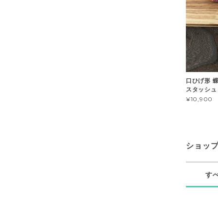
口ひげ形 蝶
スタッシュ 
¥10,900
ショッ
す