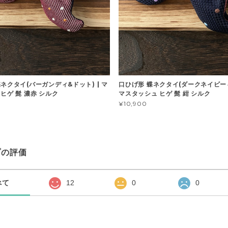
ネクタイ(バーガンディ&ドット) | マ
口ひげ形 蝶ネクタイ(ダークネイビー＆
ヒゲ 髭 濃赤 シルク
マスタッシュ ヒゲ 髭 紺 シルク
¥10,900
プの評価
べて
12
0
0