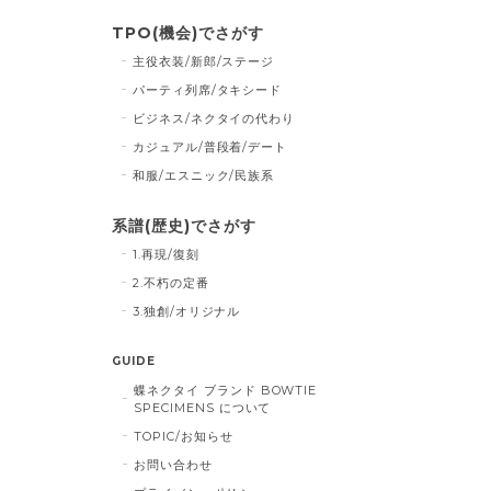
TPO(機会)でさがす
主役衣装/新郎/ステージ
パーティ列席/タキシード
ビジネス/ネクタイの代わり
カジュアル/普段着/デート
和服/エスニック/民族系
系譜(歴史)でさがす
1.再現/復刻
2.不朽の定番
3.独創/オリジナル
GUIDE
蝶ネクタイ ブランド BOWTIE
SPECIMENS について
TOPIC/お知らせ
お問い合わせ