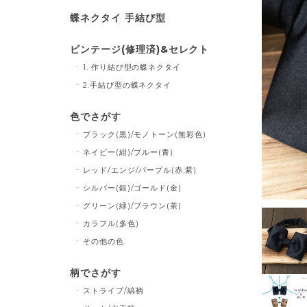
蝶ネクタイ 手結び型
ビンテージ(修理済)&セレクト
1. 作り結び型の蝶ネクタイ
2.手結び型の蝶ネクタイ
色でさがす
ブラック(黒)/モノトーン(無彩色)
ネイビー(紺)/ブルー(青)
レッド/エンジ/パープル(赤,紫)
シルバー(銀)/ゴールド(金)
グリーン(緑)/ブラウン(茶)
カラフル(多色)
その他の色
柄でさがす
ストライプ/縞柄