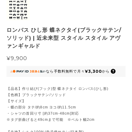
ロンバス ひし形 蝶ネクタイ(ブラックサテン/
ソリッド) | 近未来型 スタイル スタイル アヴ
ァンギャルド
¥9,900
¥3,300
なら
手数料無料で
月々
から
【品名】作り結び(フック)型 蝶ネクタイ ロンバス(ひし形)
【色柄】ブラックサテン/ソリッド
【サイズ】
・蝶の部分 タテ/約8cm ヨコ/約11.5cm
・シャツの首回り寸 [約37cm-48cm]対応
※タグ折曲げると49cmまで可能 ※ベルト幅2cm
【生地】シルク100%(朱子織サテン/日本製)