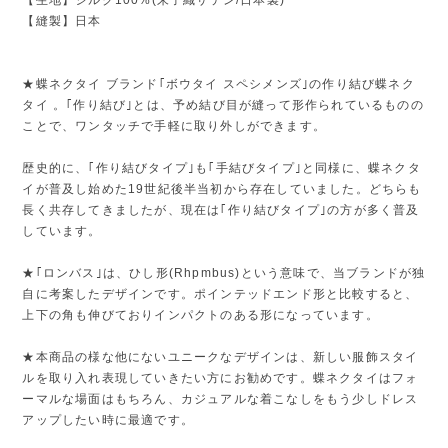
【縫製】日本
★蝶ネクタイ ブランド｢ボウタイ スペシメンズ｣の作り結び蝶ネク
タイ 。｢作り結び｣とは、予め結び目が縫って形作られているものの
ことで、ワンタッチで手軽に取り外しができます。
歴史的に、｢作り結びタイプ｣も｢手結びタイプ｣と同様に、蝶ネクタ
イが普及し始めた19世紀後半当初から存在していました。どちらも
長く共存してきましたが、現在は｢作り結びタイプ｣の方が多く普及
しています。
★｢ロンバス｣は、ひし形(Rhpmbus)という意味で、当ブランドが独
自に考案したデザインです。ポインテッドエンド形と比較すると、
上下の角も伸びておりインパクトのある形になっています。
★本商品の様な他にないユニークなデザインは、新しい服飾スタイ
ルを取り入れ表現していきたい方にお勧めです。蝶ネクタイはフォ
ーマルな場面はもちろん、カジュアルな着こなしをもう少しドレス
アップしたい時に最適です。