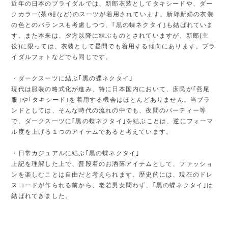
近年の日本のブライダルでは、新郎衣装としてタキシードや、ダー
クカラー(茶/紺など)のスーツが着用されています。新郎新婦の衣装
の色とのバランスも考慮しつつ、｢黒の蝶ネクタイ｣も結ばれていま
す。また本来は、夕方以降に結ぶものとされていますが、新郎(主
役)に限っては、衣装として昼間でも着用する傾向にあります。ブラ
イダルフォトなどでも同じです。
・ダークスーツに結ぶ｢黒の蝶ネクタイ｣
現代は服装の略式化が進み、特に日本国内において、庶民が｢燕尾
服｣や｢タキシード｣を着用する機会はほとんどありません。当ブラ
ンドとしては、そんな時代の流れの中でも、夜間のパーティー等
で、ダークスーツに｢黒の蝶ネクタイ｣を結ぶことは、逆にフォーマ
ル度を上げる１つのアイテムであると考えています。
・日常カジュアルに結ぶ｢黒の蝶ネクタイ｣
上記を理解した上で、普段着のお洒落アイテムとして、ファッショ
ンを楽しむことは自由だと考えられます。歴史的には、現在のドレ
スコードが作られる前から、老若男女問わず、｢黒の蝶ネクタイ｣は
結ばれてきました。