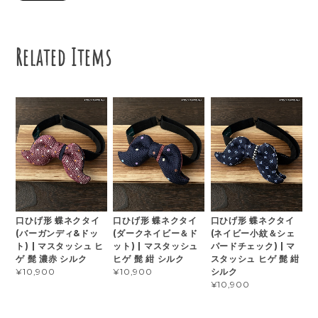
Related Items
口ひげ形 蝶ネクタイ
口ひげ形 蝶ネクタイ
口ひげ形 蝶ネクタイ
(バーガンディ&ドッ
(ダークネイビー＆ド
(ネイビー小紋＆シェ
ト) | マスタッシュ ヒ
ット) | マスタッシュ
パードチェック) | マ
ゲ 髭 濃赤 シルク
ヒゲ 髭 紺 シルク
スタッシュ ヒゲ 髭 紺
シルク
¥10,900
¥10,900
¥10,900