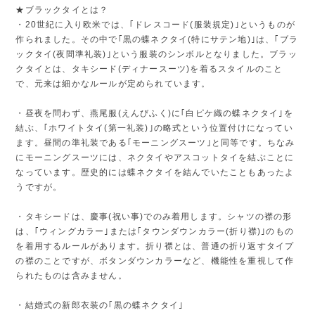
★ブラックタイとは？
・20世紀に入り欧米では、｢ドレスコード(服装規定)｣というものが
作られました。その中で｢黒の蝶ネクタイ(特にサテン地)｣は、｢ブラ
ックタイ(夜間準礼装)｣という服装のシンボルとなりました。ブラッ
クタイとは、タキシード(ディナースーツ)を着るスタイルのこと
で、元来は細かなルールが定められています。
・昼夜を問わず、燕尾服(えんびふく)に｢白ピケ織の蝶ネクタイ｣を
結ぶ、｢ホワイトタイ(第一礼装)｣の略式という位置付けになってい
ます。昼間の準礼装である｢モーニングスーツ｣と同等です。ちなみ
にモーニングスーツには、ネクタイやアスコットタイを結ぶことに
なっています。歴史的には蝶ネクタイを結んでいたこともあったよ
うですが。
・タキシードは、慶事(祝い事)でのみ着用します。シャツの襟の形
は、｢ウィングカラー｣または｢タウンダウンカラー(折り襟)｣のもの
を着用するルールがあります。折り襟とは、普通の折り返すタイプ
の襟のことですが、ボタンダウンカラーなど、機能性を重視して作
られたものは含みません。
・結婚式の新郎衣装の｢黒の蝶ネクタイ｣