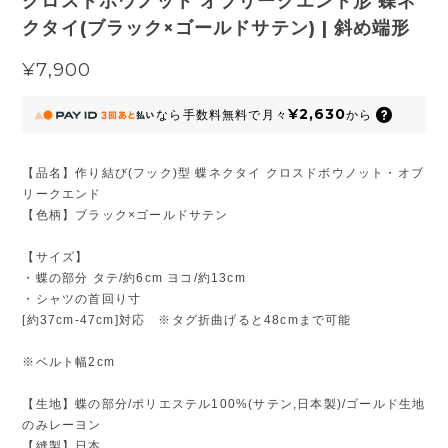
クロスドボウノット オブリークエンド形 蝶ネ
クタイ(ブラック×ゴールドサテン) | 斜め端形
¥7,900
¥2,630
なら
手数料無料で
月々
から
【品名】作り結び(フック)型 蝶ネクタイ クロスドボウノット・オブ
リークエンド
【色柄】ブラック×ゴールドサテン
【サイズ】
・蝶の部分 タテ/約6cm ヨコ/約13cm
・シャツの首回り寸
[約37cm-47cm]対応 ※タグ折曲げると48cmまで可能
※ベルト幅2cm
【生地】蝶の部分/ポリエステル100%(サテン,日本製)/ゴールド生地
のみレーヨン
【縫製】日本