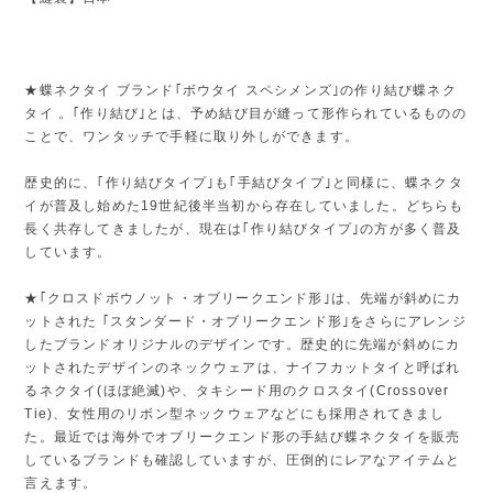
★蝶ネクタイ ブランド｢ボウタイ スペシメンズ｣の作り結び蝶ネク
タイ 。｢作り結び｣とは、予め結び目が縫って形作られているものの
ことで、ワンタッチで手軽に取り外しができます。
歴史的に、｢作り結びタイプ｣も｢手結びタイプ｣と同様に、蝶ネクタ
イが普及し始めた19世紀後半当初から存在していました。どちらも
長く共存してきましたが、現在は｢作り結びタイプ｣の方が多く普及
しています。
★｢クロスドボウノット・オブリークエンド形｣は、先端が斜めにカ
ットされた ｢スタンダード・オブリークエンド形｣をさらにアレンジ
したブランドオリジナルのデザインです。歴史的に先端が斜めにカ
ットされたデザインのネックウェアは、ナイフカットタイと呼ばれ
るネクタイ(ほぼ絶滅)や、タキシード用のクロスタイ(Crossover
Tie)、女性用のリボン型ネックウェアなどにも採用されてきまし
た。最近では海外でオブリークエンド形の手結び蝶ネクタイを販売
しているブランドも確認していますが、圧倒的にレアなアイテムと
言えます。