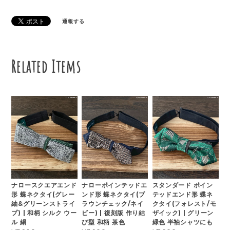
通報する
Related Items
ナロースクエアエンド
ナローポインテッドエ
スタンダード ポイン
形 蝶ネクタイ(グレー
ンド形 蝶ネクタイ(ブ
テッドエンド形 蝶ネ
紬&グリーンストライ
ラウンチェック/ネイ
クタイ(フォレスト/モ
プ) | 和柄 シルク ウー
ビー) | 復刻版 作り結
ザイック) | グリーン
ル 絹
び型 和柄 茶色
緑色 半袖シャツにも