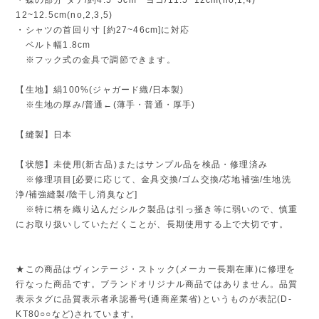
12~12.5cm(no,2,3,5)
・シャツの首回り寸 [約27~46cm]に対応
ベルト幅1.8cm
※フック式の金具で調節できます。
【生地】絹100%(ジャガード織/日本製)
※生地の厚み/普通←(薄手・普通・厚手)
【縫製】日本
【状態】未使用(新古品)またはサンプル品を検品・修理済み
※修理項目[必要に応じて、金具交換/ゴム交換/芯地補強/生地洗
浄/補強縫製/陰干し消臭など]
※特に柄を織り込んだシルク製品は引っ掻き等に弱いので、慎重
にお取り扱いしていただくことが、長期使用する上で大切です。
★この商品はヴィンテージ・ストック(メーカー長期在庫)に修理を
行なった商品です。ブランドオリジナル商品ではありません。品質
表示タグに品質表示者承認番号(通商産業省)というものが表記(D-
KT80○○など)されています。