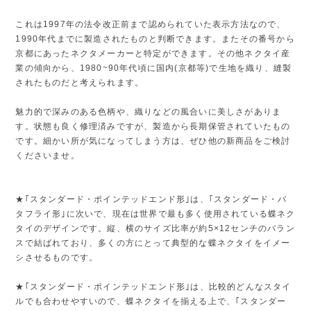
これは1997年の法令改正前まで認められていた表示方法なので、
1990年代までに製造されたものと判断できます。またその番号から
京都にあったネクタメーカーと特定ができます。その他ネクタイ産
業の傾向から、1980~90年代頃に国内(京都等)で生地を織り、縫製
されたものだと考えられます。
魅力的で深みのある色柄や、織りなどの風合いに美しさがありま
す。状態も良く修理済みですが、製造から長期保管されていたもの
です。細かい所が気になってしまう方は、ぜひ他の新商品をご検討
くださいませ。
★｢スタンダード・ポインテッドエンド形｣は、｢スタンダード・バ
タフライ形｣に次いで、現在は世界で最も多く使用されている蝶ネク
タイのデザインです。縦、横のサイズ比率が約5×12センチのバラン
スで結ばれており、多くの方にとって典型的な蝶ネクタイをイメー
シさせるものです。
★｢スタンダード・ポインテッドエンド形｣は、比較的どんなスタイ
ルでも合わせやすいので、蝶ネクタイを揃える上で、｢スタンダー