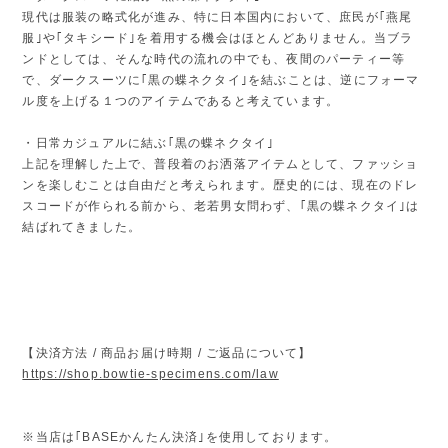
現代は服装の略式化が進み、特に日本国内において、庶民が｢燕尾
服｣や｢タキシード｣を着用する機会はほとんどありません。当ブラ
ンドとしては、そんな時代の流れの中でも、夜間のパーティー等
で、ダークスーツに｢黒の蝶ネクタイ｣を結ぶことは、逆にフォーマ
ル度を上げる１つのアイテムであると考えています。
・日常カジュアルに結ぶ｢黒の蝶ネクタイ｣
上記を理解した上で、普段着のお洒落アイテムとして、ファッショ
ンを楽しむことは自由だと考えられます。歴史的には、現在のドレ
スコードが作られる前から、老若男女問わず、｢黒の蝶ネクタイ｣は
結ばれてきました。
【決済方法 / 商品お届け時期 / ご返品について】
https://shop.bowtie-specimens.com/law
※当店は｢BASEかんたん決済｣を使用しております。