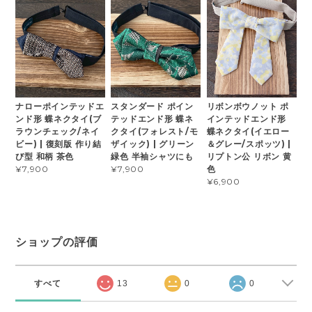
ナローポインテッドエ
スタンダード ポイン
リボンボウノット ポ
ンド形 蝶ネクタイ(ブ
テッドエンド形 蝶ネ
インテッドエンド形
ラウンチェック/ネイ
クタイ(フォレスト/モ
蝶ネクタイ(イエロー
ビー) | 復刻版 作り結
ザイック) | グリーン
＆グレー/スポッツ) |
び型 和柄 茶色
緑色 半袖シャツにも
リプトン公 リボン 黄
色
¥7,900
¥7,900
¥6,900
ショップの評価
すべて
13
0
0