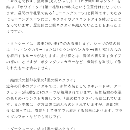
・昼夜を問わず、燕尾服(えんびふく)に｢白ピケ織の蝶ネクタイ｣を
結ぶ、｢ホワイトタイ(第一礼装)｣の略式という位置付けになってい
ます。昼間の準礼装である｢モーニングスーツ｣と同等です。ちなみ
にモーニングスーツには、ネクタイやアスコットタイを結ぶことに
なっています。歴史的には蝶ネクタイを結んでいたこともあったよ
うですが。
・タキシードは、慶事(祝い事)でのみ着用します。シャツの襟の形
は、｢ウィングカラー｣または｢タウンダウンカラー(折り襟)｣のもの
を着用するルールがあります。折り襟とは、普通の折り返すタイプ
の襟のことですが、ボタンダウンカラーなど、機能性を重視して作
られたものは含みません。
・結婚式の新郎衣装の｢黒の蝶ネクタイ｣
近年の日本のブライダルでは、新郎衣装としてタキシードや、ダー
クカラー(茶/紺など)のスーツが着用されています。新郎新婦の衣装
の色とのバランスも考慮しつつ、｢黒の蝶ネクタイ｣も結ばれていま
す。また本来は、夕方以降に結ぶものとされていますが、新郎(主
役)に限っては、衣装として昼間でも着用する傾向にあります。ブラ
イダルフォトなどでも同じです。
・ダークスーツに結ぶ｢黒の蝶ネクタイ｣