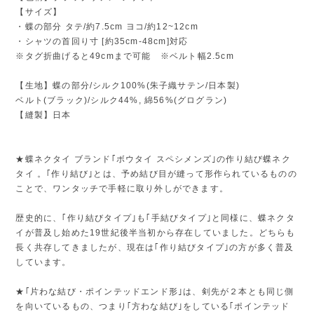
【サイズ】
・蝶の部分 タテ/約7.5cm ヨコ/約12~12cm
・シャツの首回り寸 [約35cm-48cm]対応
※タグ折曲げると49cmまで可能 ※ベルト幅2.5cm
【生地】蝶の部分/シルク100%(朱子織サテン/日本製)
ベルト(ブラック)/シルク44%, 綿56%(グログラン)
【縫製】日本
★蝶ネクタイ ブランド｢ボウタイ スペシメンズ｣の作り結び蝶ネク
タイ 。｢作り結び｣とは、予め結び目が縫って形作られているものの
ことで、ワンタッチで手軽に取り外しができます。
歴史的に、｢作り結びタイプ｣も｢手結びタイプ｣と同様に、蝶ネクタ
イが普及し始めた19世紀後半当初から存在していました。どちらも
長く共存してきましたが、現在は｢作り結びタイプ｣の方が多く普及
しています。
★｢片わな結び・ポインテッドエンド形｣は、剣先が２本とも同じ側
を向いているもの、つまり｢方わな結び｣をしている｢ポインテッド