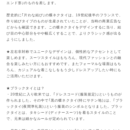
エンド形｣のものを差します。
歴史的に｢片わな結び｣の蝶ネクタイは、19世紀後半のフランスで、
作り結びタイプのものが生産されていたことが、当時の商業広告な
どからも確認できます。この蝶ネクタイをデザインするに当り、結
び目の中心部分をやや幅広くすることで、よりクラシック感が出る
ようにしました。
★左右非対称でユニークなデザインは、個性的なアクセントとして
楽しめます。スーツスタイルはもちろん、現代ファッションとの融
合を楽しみたい方にもおすすめです。またフォーマルな場面はもち
ろん、カジュアルな着こなしをもう少しドレスアップしたい時にも
ご活用いただけます。
★ブラックタイとは？
・20世紀に入り欧米では、｢ドレスコード(服装規定)｣というものが
作られました。その中で｢黒の蝶ネクタイ(特にサテン地)｣は、｢ブラ
ックタイ(夜間準礼装)｣という服装のシンボルとなりました。ブラッ
クタイとは、タキシード(ディナースーツ)を着るスタイルのこと
で、元来は細かなルールが定められています。